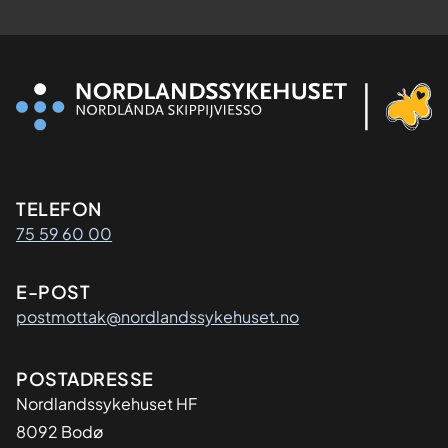
Kontaktinformasjon
TELEFON
75 59 60 00
E-POST
postmottak@nordlandssykehuset.no
Adresse
POSTADRESSE
Nordlandssykehuset HF
8092 Bodø