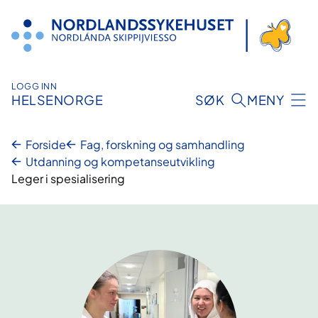
Hopp
til
innhold
LOGG INN
HELSENORGE
SØK
MENY
Forside
Fag, forskning og samhandling
Utdanning og kompetanseutvikling
Leger i spesialisering