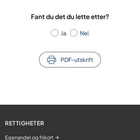
Fant du det du lette etter?
Ja
Nei
PDF-utskrift
RETTIGHETER
Egenandel og frikort