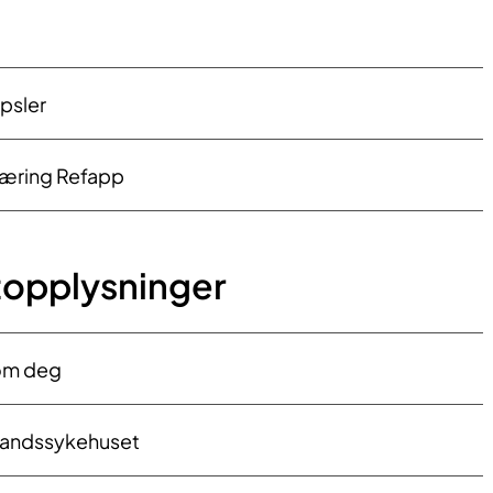
psler
læring Refapp
opplysninger
om deg
dlandssykehuset