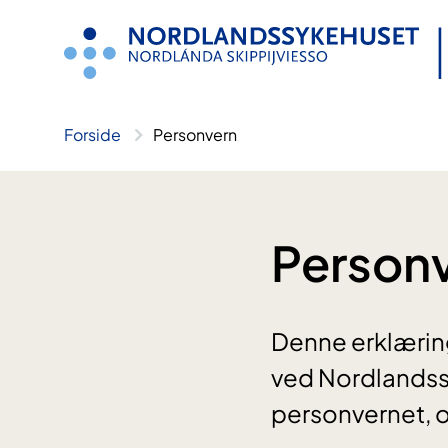
Hopp
til
innhold
Forside
Personvern
Person
Denne erklærin
ved Nordlandssy
personvernet, o