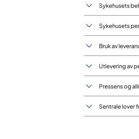
Sykehusets beh
Sykehusets p
Bruk av leveran
Utlevering av 
Pressens og all
Sentrale lover 