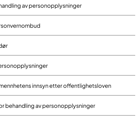
andling av personopplysninger
ersonvernombud
dør
personopplysninger
mennhetens innsyn etter offentlighetsloven
for behandling av personopplysninger