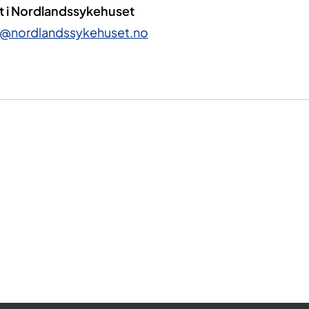
i Nordlandssykehuset
@nordlandssykehuset.no