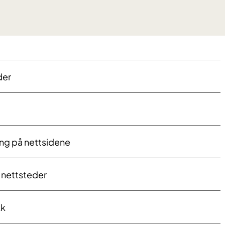
der
ing på nettsidene
e nettsteder
kk