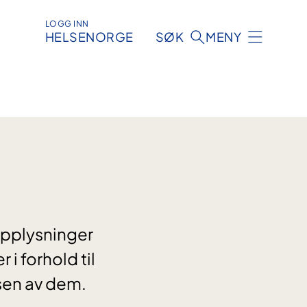
LOGG INN
HELSENORGE
SØK
MENY
opplysninger
i forhold til
lsen av dem.