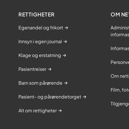
RETTIGHETER
OM NE
Egenandel og frikort
Adminis
informa
Innsyn i egen journal
Informa
Klage og erstatning
Personv
Pasientreiser
Om nett
Barn som pårørende
Film, fo
Pasient- og pårørendetorget
Tilgjeng
Alt om rettigheter