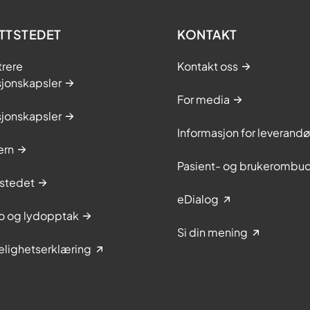
TTSTEDET
KONTAKT
trere
Kontakt oss
sjonskapsler
For media
sjonskapsler
Informasjon for leverandø
ern
Pasient- og brukerombu
stedet
eDialog
to og lydopptak
Si din mening
elighetserklæring