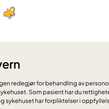
vern
gen redegjør for behandling av person
kehuset. Som pasient har du rettigheter 
g sykehuset har forpliktelser i oppfylle