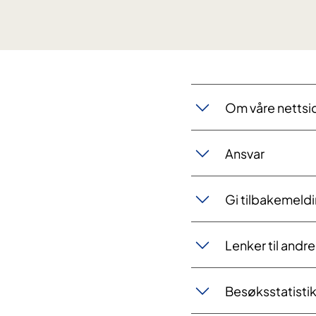
​Om våre nettsi
Ansvar
Gi tilbakemeld
Lenker til andr
Besøksstatisti