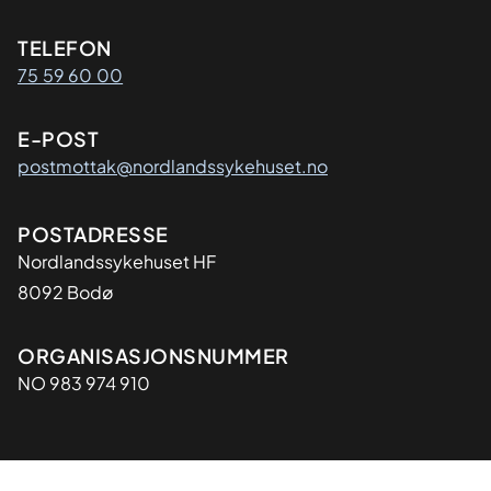
Kontaktinformasjon
TELEFON
75 59 60 00
E-POST
postmottak@nordlandssykehuset.no
Adresse
POSTADRESSE
Nordlandssykehuset HF
8092 Bodø
Organisasjon
ORGANISASJONSNUMMER
NO 983 974 910