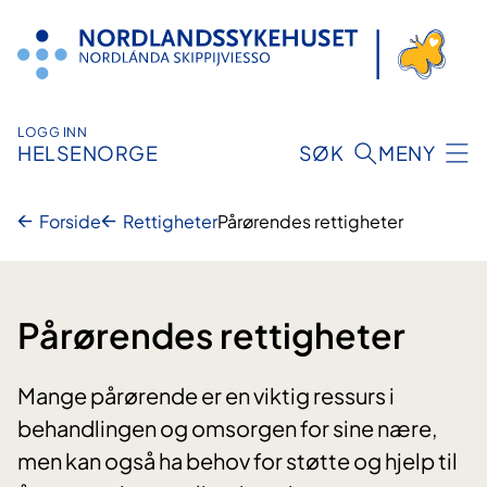
Hopp
til
innhold
LOGG INN
HELSENORGE
SØK
MENY
Forside
Rettigheter
Pårørendes rettigheter
Pårørendes rettigheter
Mange pårørende er en viktig ressurs i
behandlingen og omsorgen for sine nære,
men kan også ha behov for støtte og hjelp til