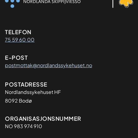
Kontaktinformasjon
TELEFON
75 59 60 00
E-POST
postmottak@nordlandssykehuset.no
Adresse
POSTADRESSE
Nordlandssykehuset HF
8092 Bodø
Organisasjon
ORGANISASJONSNUMMER
NO 983 974 910