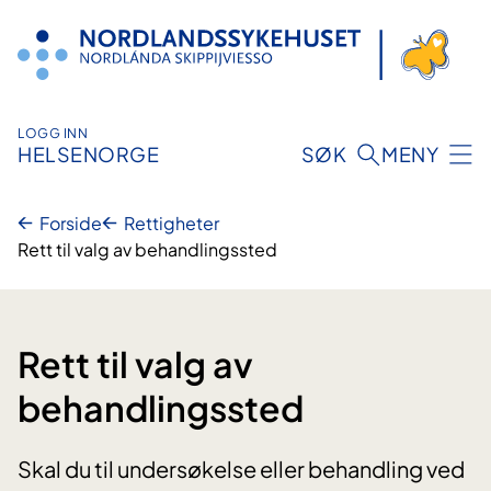
Hopp
til
innhold
LOGG INN
HELSENORGE
SØK
MENY
Forside
Rettigheter
Rett til valg av behandlingssted
Rett til valg av
behandlingssted
Skal du til undersøkelse eller behandling ved