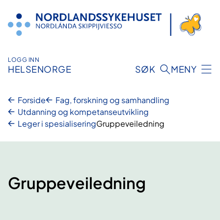
Hopp
til
innhold
LOGG INN
HELSENORGE
SØK
MENY
Forside
Fag, forskning og samhandling
Utdanning og kompetanseutvikling
Leger i spesialisering
Gruppeveiledning
Gruppeveiledning