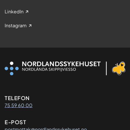
LinkedIn
Instagram
Kontaktinformasjon
TELEFON
75 59 60 00
E-POST
postmottak@nordlandssykehuset.no