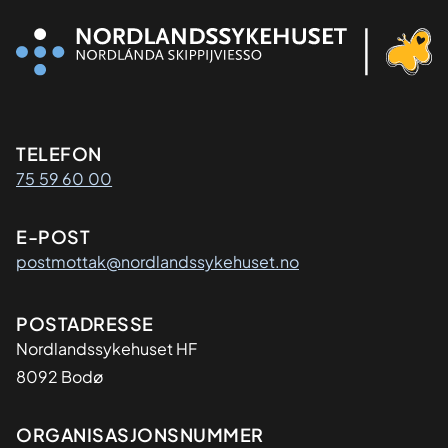
Kontaktinformasjon
TELEFON
75 59 60 00
E-POST
postmottak@nordlandssykehuset.no
Adresse
POSTADRESSE
Nordlandssykehuset HF
8092 Bodø
Organisasjon
ORGANISASJONSNUMMER