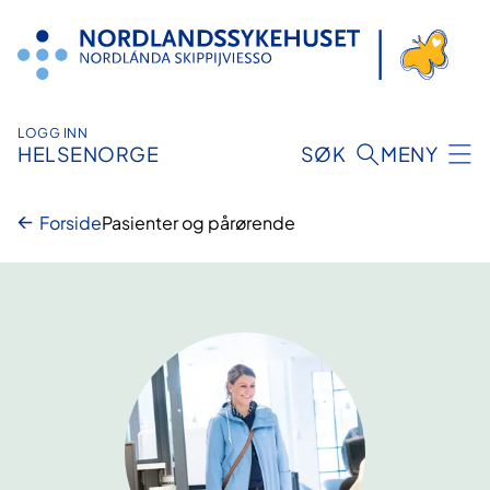
Hopp
til
innhold
LOGG INN
HELSENORGE
SØK
MENY
Forside
Pasienter og pårørende