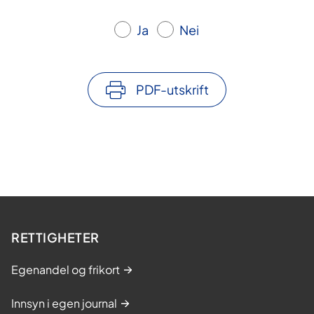
Ja
Nei
PDF-utskrift
RETTIGHETER
Egenandel og frikort
Innsyn i egen journal