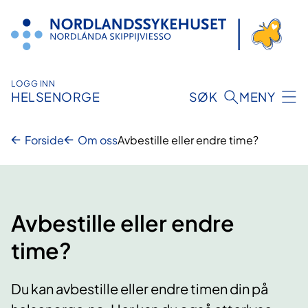
Hopp
til
innhold
LOGG INN
HELSENORGE
SØK
MENY
Forside
Om oss
Avbestille eller endre time?
Avbestille eller endre
time?
Du kan avbestille eller endre timen din på