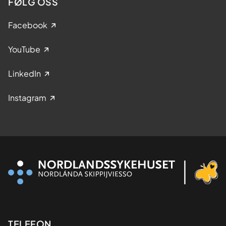
FØLG OSS
Facebook
YouTube
LinkedIn
Instagram
Kontaktinformasjon
TELEFON