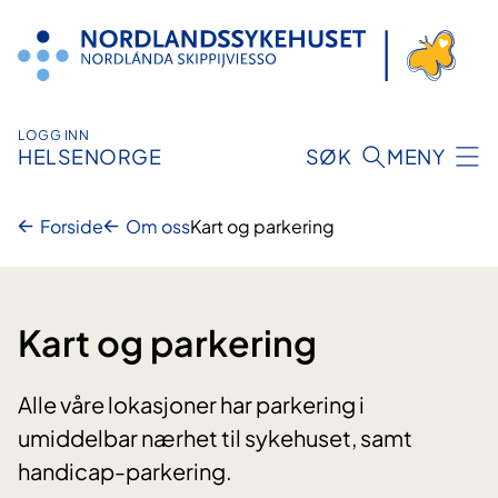
Hopp
til
innhold
LOGG INN
HELSENORGE
SØK
MENY
Forside
Om oss
Kart og parkering
Kart og parkering
​Alle våre lokasjoner har parkering i
umiddelbar nærhet til sykehuset, samt
handicap-parkering.