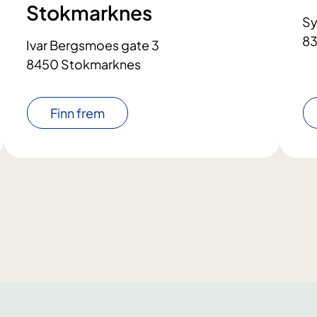
Stokmarknes
Sy
83
Ivar Bergsmoes gate 3
8450 Stokmarknes
Finn frem