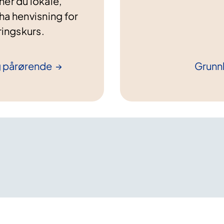
ner du lokale,
ha henvisning for
ringskurs.
g
pårørende
Grunnk