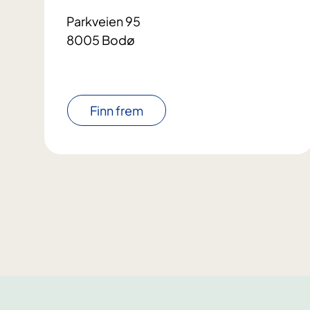
Parkveien 95
8005 Bodø
Finn frem