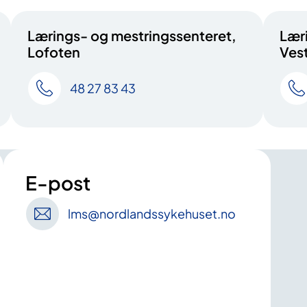
Lærings- og mestringssenteret,
Lær
Lofoten
Ves
48 27 83 43
E-post
lms
@nordlandssykehuset
.no