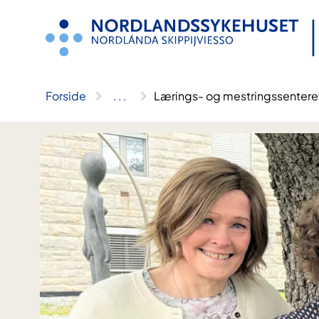
Hopp
til
innhold
Forside
..
.
Lærings- og mestringssentere