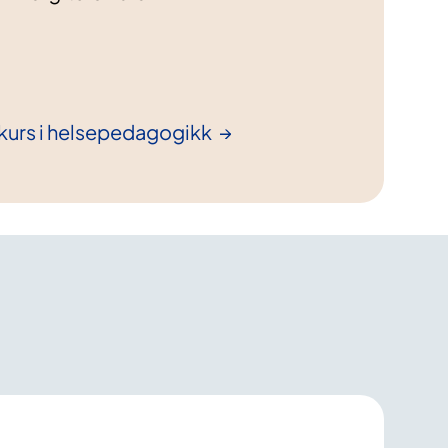
urs i
helsepedagogikk