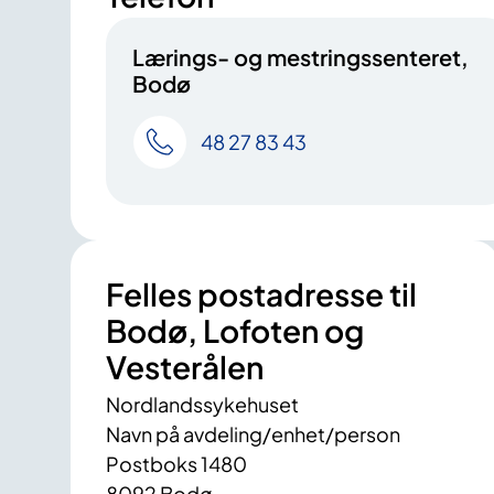
Lærings- og mestringssenteret,
Bodø
48 27 83 43
Felles postadresse til
Bodø, Lofoten og
Vesterålen
Nordlandssykehuset
Navn på avdeling/enhet/person
Postboks 1480
8092 Bodø