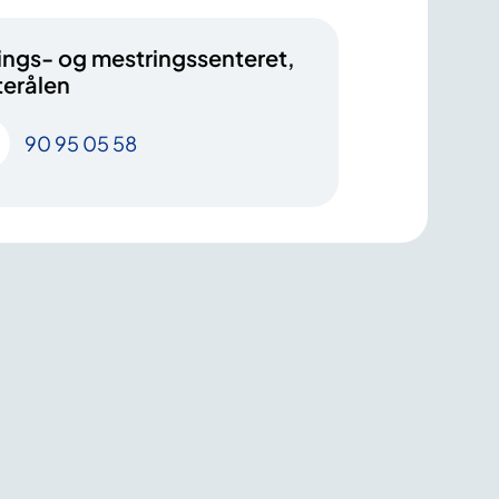
ings- og mestringssenteret,
terålen
90 95 05 58