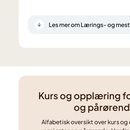
Les mer om Lærings- og mest
Kurs og opplæring fo
og pårøren
Alfabetisk oversikt over kurs og