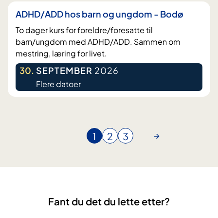
ADHD/ADD hos barn og ungdom - Bodø
To dager kurs for foreldre/foresatte til
barn/ungdom med ADHD/ADD. Sammen om
mestring, læring for livet.
30
.
SEPTEMBER
2026
Flere datoer
1
2
3
N
G
G
å
å
å
v
t
t
æ
i
i
r
l
l
e
s
s
Fant du det du lette etter?
n
i
i