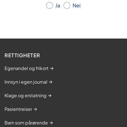
d
d
d
Ja
Nei
e
e
e
s
i
d
e
RETTIGHETER
Egenandel og frikort
Innsyn i egen journal
Klage og erstatning
Pasientreiser
Barn som pårørende