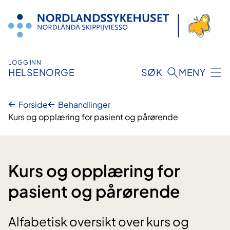
Hopp
til
innhold
LOGG INN
HELSENORGE
SØK
MENY
Forside
Behandlinger
Kurs og opplæring for pasient og pårørende
Kurs og opplæring for
pasient og pårørende
Alfabetisk oversikt over kurs og