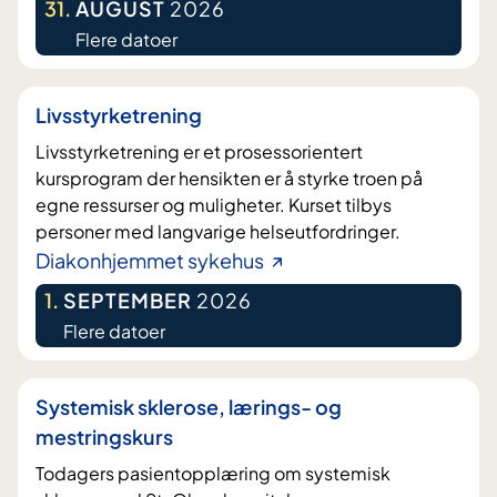
31
.
AUGUST
2026
Flere datoer
Livsstyrketrening
Livsstyrketrening er et prosessorientert
kursprogram der hensikten er å styrke troen på
egne ressurser og muligheter. Kurset tilbys
personer med langvarige helseutfordringer.
Diakonhjemmet sykehus
1
.
SEPTEMBER
2026
Flere datoer
Systemisk sklerose, lærings- og
mestringskurs
Todagers pasientopplæring om systemisk