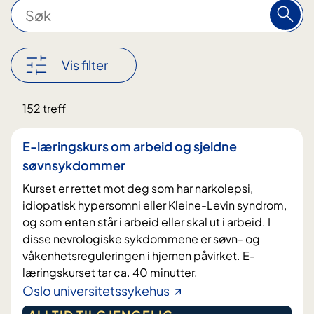
S
ø
k
Vis filter
Nullstill
152 treff
filter
E-læringskurs om arbeid og sjeldne
søvnsykdommer
Kurset er rettet mot deg som har narkolepsi,
idiopatisk hypersomni eller Kleine-Levin syndrom,
og som enten står i arbeid eller skal ut i arbeid. I
disse nevrologiske sykdommene er søvn- og
våkenhetsreguleringen i hjernen påvirket. E-
læringskurset tar ca. 40 minutter.
Oslo universitetssykehus