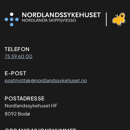
Kontaktinformasjon
TELEFON
75 59 60 00
E-POST
postmottak@nordlandssykehuset.no
Adresse
POSTADRESSE
Nordlandssykehuset HF
8092 Bodø