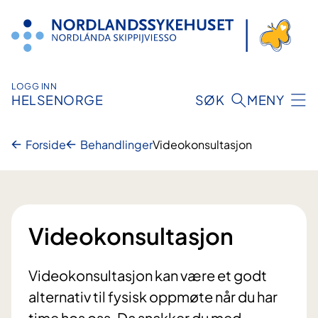
Hopp
til
innhold
LOGG INN
HELSENORGE
SØK
MENY
Forside
Behandlinger
Videokonsultasjon
Videokonsultasjon
Videokonsultasjon kan være et godt
alternativ til fysisk oppmøte når du har
time hos oss. Da snakker du med