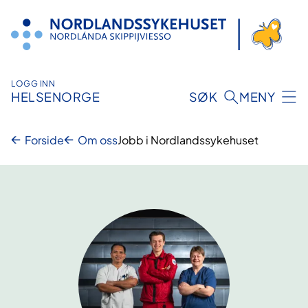
Hopp
til
innhold
LOGG INN
HELSENORGE
SØK
MENY
Forside
Om oss
Jobb i Nordlandssykehuset