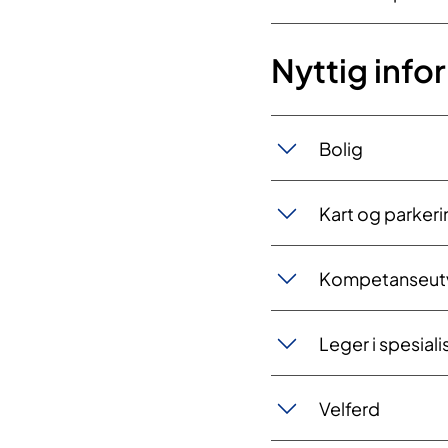
Nyttig info
Bo​​lig
​Kart og parker
​​Komp​et​​anseut
Leger i spe​sial
Velferd