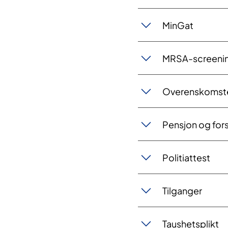
Mi​​​n​​Gat
MRSA-screenin
Ov​​erens​​komst
​Pensjon og​​ fo​​
​Politia​t​test
T​​ilga​​nger
Ta​​us​hets​​plikt