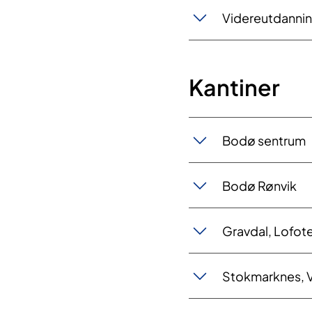
Videreutdan​​ni
Kantiner
Bodø​​​ sentrum
Bodø R​ønvik
Gravdal, Lof​ot
Stokmarknes, V