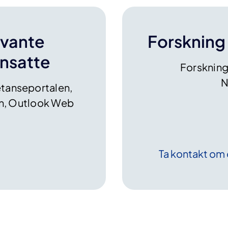
evante
Forskning
ansatte
Forskning
N
tanseportalen,
en​​, Outlook Web
Ta kontakt om