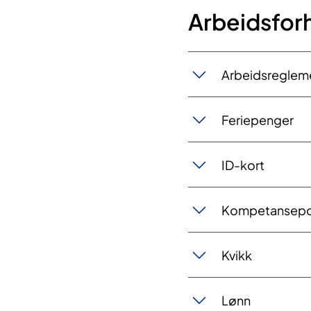
Arbeidsforho
Arb​​eidsregl​​​e
Ferie​​​​penger
ID-k​​o​​rt
Komp​​​etansepor
Kvikk
Lø​​nn