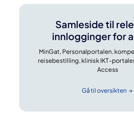
Samleside til rel
innlogginger for 
MinGat, Personalportalen, kompe
reisebestilling, klinisk IKT-portal
Access
Gå til
oversikten