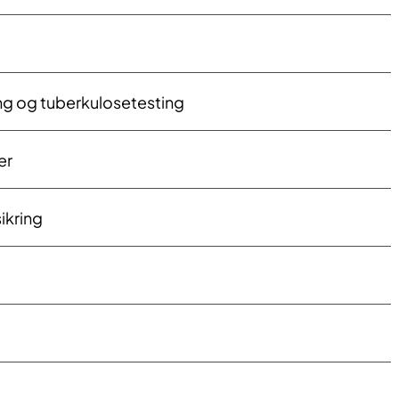
g og tuberkulosetesting
er
rsikring