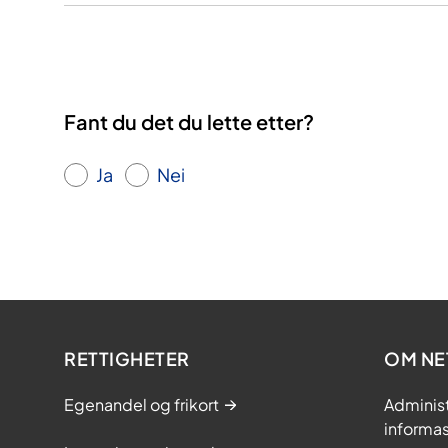
Fant du det du lette etter?
Ja
Nei
RETTIGHETER
OM NE
Egenandel og frikort
Adminis
informa