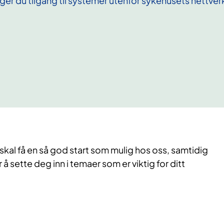
ger du tilgang til systemer utenfor sykehusets nettverk
 skal få en så god start som mulig hos oss, samtidig
 å sette deg inn i temaer som er viktig for ditt