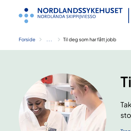
Hopp
til
innhold
Forside
..
.
Til deg som har fått jobb
T
Tak
sto