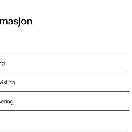
rmasjon
ing
vikling
isering