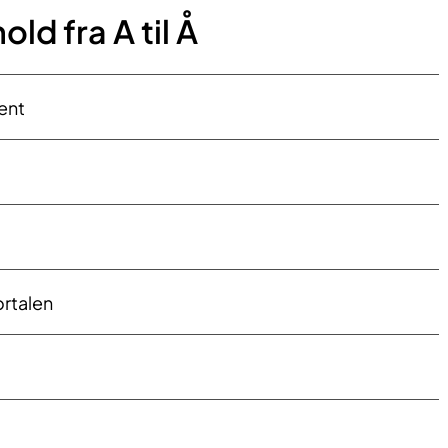
ld fra A til Å
ment
​​talen