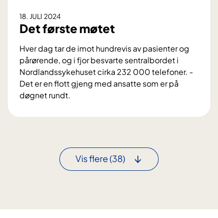
B
g
18. JULI 2024
o
j
Det første møtet
d
e
ø
r
Hver dag tar de imot hundrevis av pasienter og
r
pårørende, og i fjor besvarte sentralbordet i
i
Nordlandssykehuset cirka 232 000 telefoner. -
g
Det er en flott gjeng med ansatte som er på
p
døgnet rundt.
å
D
L
e
o
t
f
f
o
ø
Vis flere
(38)
t
r
e
s
n
t
o
e
g
m