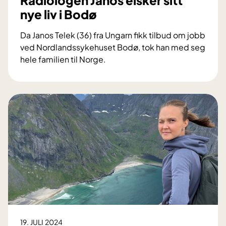
Radiologen Janos elsker sitt
nye liv i Bodø
Da Janos Telek (36) fra Ungarn fikk tilbud om jobb
ved Nordlandssykehuset Bodø, tok han med seg
hele familien til Norge.
R
a
d
i
o
l
o
g
e
n
J
a
n
19. JULI 2024