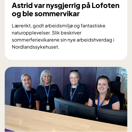
o
Astrid var nysgjerrig på Lofoten
s
og ble sommervikar
e
l
Lærerikt, godt arbeidsmiljø og fantastiske
s
naturopplevelser. Slik beskriver
k
sommerferievikarene sin nye arbeidshverdag i
e
Nordlandssykehuset.
r
A
s
s
i
t
t
r
t
i
n
d
y
v
e
a
l
r
i
n
v
y
i
s