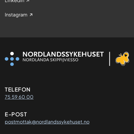
LinkedIn
Instagram
Kontaktinformasjon
TELEFON
75 59 60 00
E-POST
postmottak@nordlandssykehuset.no