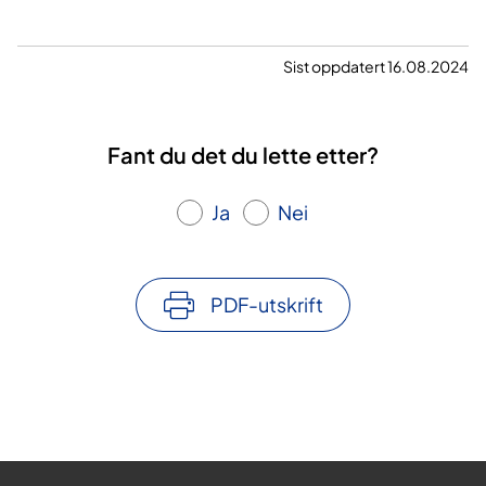
b
ø
l
t
e
e
Sist oppdatert 16.08.2024
s
t
o
m
Fant du det du lette etter?
m
e
Ja
Nei
r
v
i
k
PDF-utskrift
a
r