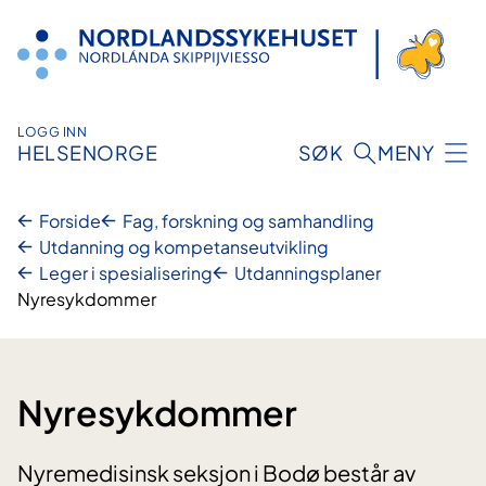
Hopp
til
innhold
LOGG INN
HELSENORGE
SØK
MENY
Forside
Fag, forskning og samhandling
Utdanning og kompetanseutvikling
Leger i spesialisering
Utdanningsplaner
Nyresykdommer
Nyresykdommer
Nyremedisinsk seksjon i Bodø består av