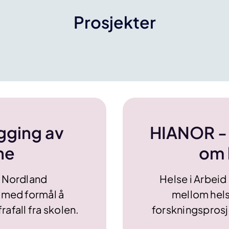
Prosjekter
gging av
HIANOR - 
ene
om 
d Nordland
Helse i Arbeid
 med formål å
mellom hel
afall fra skolen.
forskningsprosj