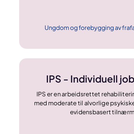
Ungdom og forebygging av frafal
IPS - Individuell j
IPS er en arbeidsrettet rehabiliter
med moderate til alvorlige psykiske
evidensbasert tilnærm