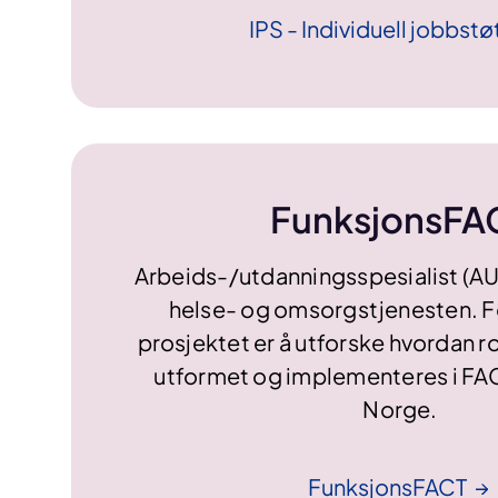
IPS - Individuell
jobbstø
FunksjonsFA
Arbeids-/utdanningsspesialist (AUS)
helse- og omsorgstjenesten. 
prosjektet er å utforske hvordan r
utformet og implementeres i FA
Norge.
FunksjonsFACT