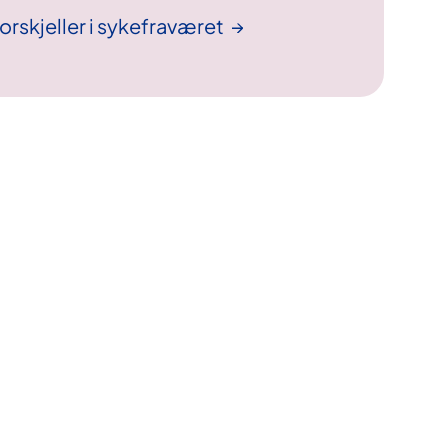
rskjeller i
sykefraværet