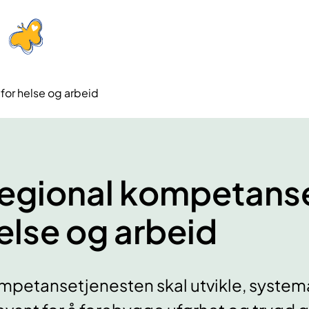
or helse og arbeid
egional kompetanse
else og arbeid
mpetansetjenesten skal utvikle, system