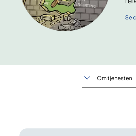
rel
Se o
Om tjenesten