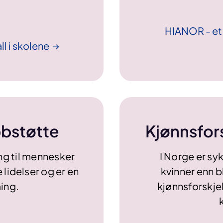
HIANOR - et 
l i
skolene
obbstøtte
Kjønnsfors
ing til mennesker
I Norge er sy
 lidelser og er en
kvinner enn 
ing.
kjønnsforskje