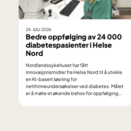
24. JULI 2026
Bedre oppfølging av 24 000
diabetespasienter i Helse
Nord
Nordlandssykehuset har fått
innovasjonsmidler fra Helse Nord til å utvikle
en KI-basert løsning for
netthinneundersøkelser ved diabetes. Målet
er å møte et økende behov for oppfølging
…
B
e
d
r
e