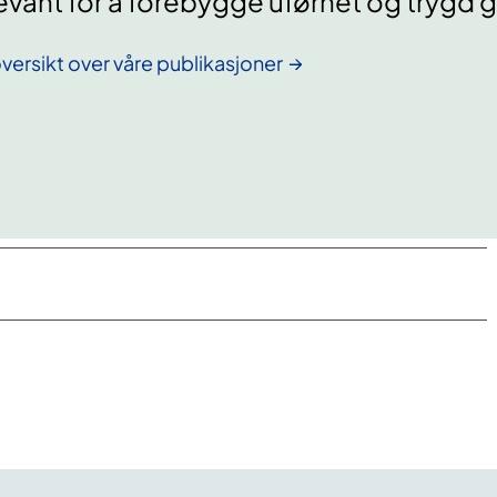
evant for å forebygge uførhet og trygd g
versikt over våre publikasjoner