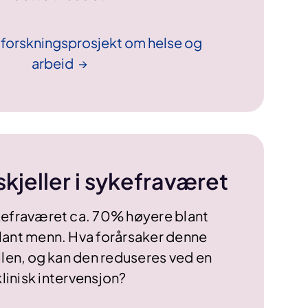
forskningsprosjekt om helse og
arbeid
kjeller i sykefraværet
kefraværet ca. 70% høyere blant
blant menn. Hva forårsaker denne
llen, og kan den reduseres ved en
klinisk intervensjon?