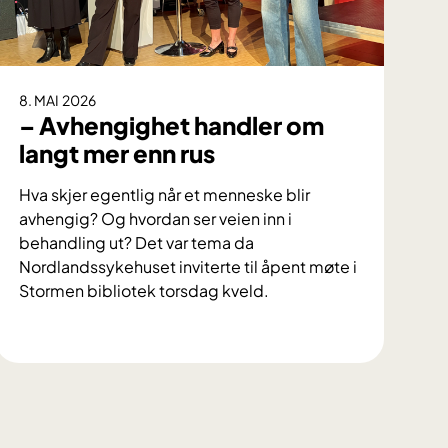
8. MAI 2026
– Avhengighet handler om
langt mer enn rus
Hva skjer egentlig når et menneske blir
avhengig? Og hvordan ser veien inn i
behandling ut? Det var tema da
Nordlandssykehuset inviterte til åpent møte i
Stormen bibliotek torsdag kveld.
–
A
v
h
e