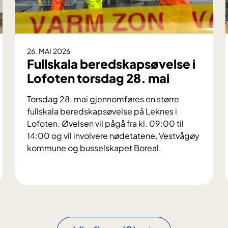
26. MAI 2026
Fullskala beredskapsøvelse i
Lofoten torsdag 28. mai
Torsdag 28. mai gjennomføres en større
fullskala beredskapsøvelse på Leknes i
Lofoten. Øvelsen vil pågå fra kl. 09:00 til
14:00 og vil involvere nødetatene, Vestvågøy
kommune og busselskapet Boreal.
F
u
l
l
s