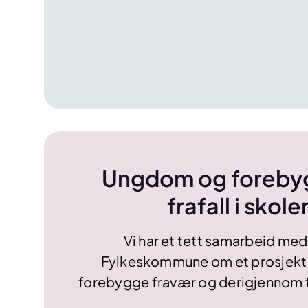
Ungdom og foreby
frafall i skol
Vi har et tett samarbeid me
Fylkeskommune om et prosjekt
forebygge fravær og derigjennom fr