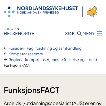
Hopp
til
innhold
LOGG INN
HELSENORGE
SØK
MENY
Forside
Fag, forskning og samhandling
Kompetansesentre
Regional kompetansetjeneste for helse og arbeid
FunksjonsFACT
FunksjonsFACT
Arbeids-/utdanningsspesialist (AUS) er en ny