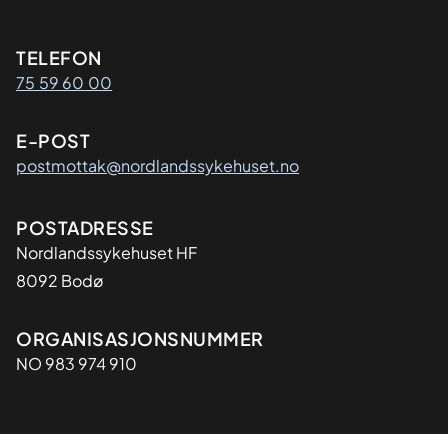
Kontaktinformasjon
TELEFON
75 59 60 00
E-POST
postmottak@nordlandssykehuset.no
Adresse
POSTADRESSE
Nordlandssykehuset HF
8092 Bodø
Organisasjon
ORGANISASJONSNUMMER
NO 983 974 910