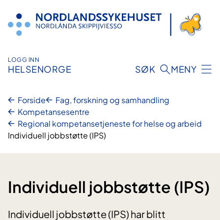
Hopp
til
innhold
LOGG INN
HELSENORGE
SØK
MENY
Forside
Fag, forskning og samhandling
Kompetansesentre
Regional kompetansetjeneste for helse og arbeid
Individuell jobbstøtte (IPS)
Individuell jobbstøtte (IPS)
Individuell jobbstøtte (IPS) har blitt