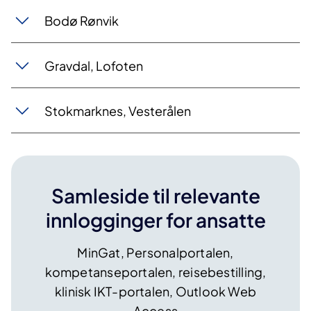
Bodø R​ønvik
Gravdal, Lof​oten
Stokmarknes, Vester​ålen
Samleside til relevante
innlogginger for ansatte
MinGat, Personalportalen,
kompetanseportalen, reisebestilling,
klinisk IKT-portalen​​, Outlook Web
Access