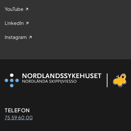
YouTube
LinkedIn
Instagram
Kontaktinformasjon
TELEFON
75 59 60 00