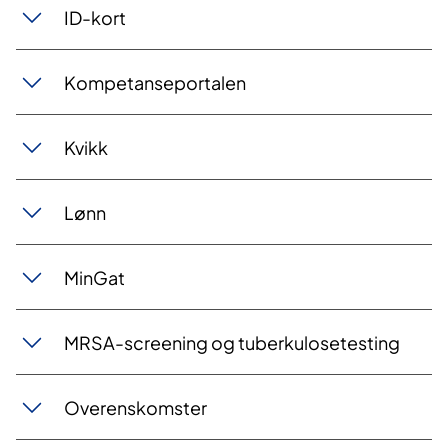
ID-k​​o​​rt
Komp​​​etansepor​​talen
Kvikk
Lø​​nn
Mi​​​n​​Gat
MRSA-screening og tuberkulosetesting
Ov​​erens​​komster