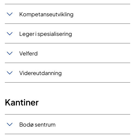
​​Komp​et​​anseutvikling
Leger i spe​sialisering
Velferd
Videreutdan​​ning
Kantiner
Bodø​​​ sentrum