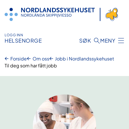
Hopp
til
innhold
LOGG INN
HELSENORGE
SØK
MENY
Forside
Om oss
Jobb i Nordlandssykehuset
Til deg som har fått jobb