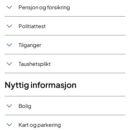
​Pensjon og​​ fo​​rsikring
​Politia​t​test
T​​ilga​​nger
Ta​​us​hets​​plikt
Nyttig informasjon
Bo​​lig
​Kart og parkering