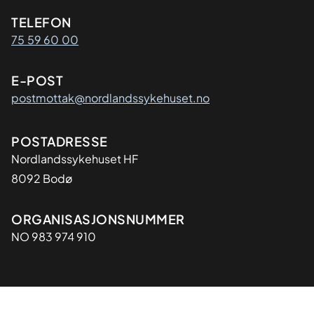
Kontaktinformasjon
TELEFON
75 59 60 00
E-POST
postmottak@nordlandssykehuset.no
Adresse
POSTADRESSE
Nordlandssykehuset HF
8092 Bodø
Organisasjon
ORGANISASJONSNUMMER
NO 983 974 910