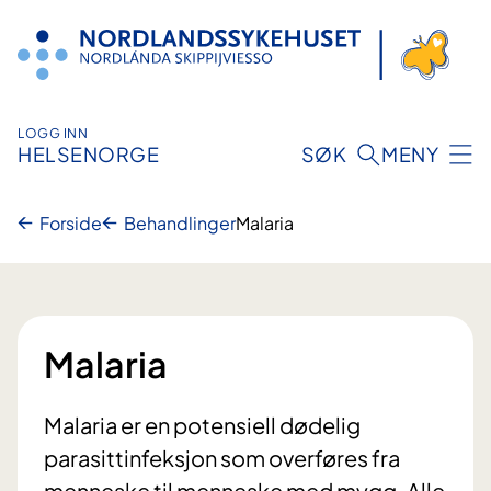
Hopp
til
innhold
LOGG INN
HELSENORGE
SØK
MENY
Forside
Behandlinger
Malaria
Malaria
Malaria er en potensiell dødelig
parasittinfeksjon som overføres fra
menneske til menneske med mygg. Alle