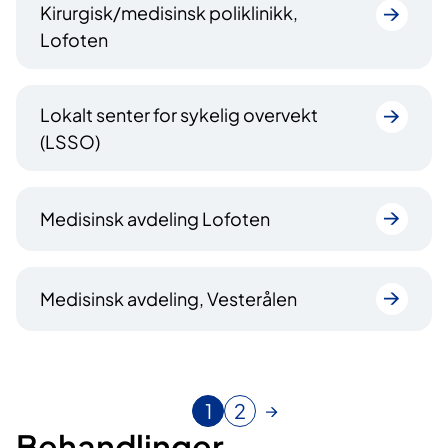
Kirurgisk/medisinsk poliklinikk,
Lofoten
Lokalt senter for sykelig overvekt
(LSSO)
Medisinsk avdeling Lofoten
Medisinsk avdeling, Vesterålen
1
2
N
G
Behandlinger
å
å