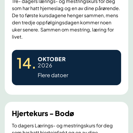
Tre- dagers lærings- og mestringskurs for deg
s
som har hatt hjerneslag og en av dine pårørende.
i
De to første kursdagene henger sammen, mens
d
den tredje oppfølgingsdagen kommer noen
e
uker senere. Sammen om mestring, læring for
livet.
H
14
.
OKTOBER
j
2026
e
Flere datoer
r
n
e
s
l
Hjertekurs - Bodø
a
g
To dagers Lærings- og mestringskurs for deg
som har hatt hjerteinfarkt og en av dine