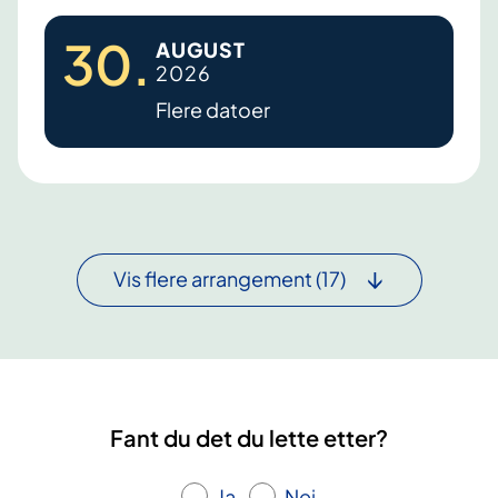
d
K
ø
30
.
AUGUST
O
2026
L
Flere datoer
S
-
k
u
r
s
Vis flere arrangement
(17)
-
B
o
d
ø
Fant du det du lette etter?
Ja
Nei