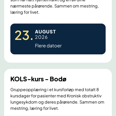
k
nærmeste pårørende. Sammen om mestring,
u
læring for livet.
r
s
H
-
23
.
AUGUST
j
B
2026
e
o
Flere datoer
r
d
t
ø
e
k
u
KOLS-kurs - Bodø
r
s
Gruppeopplæring i et kursforløp med totalt 8
kursdager for pasienter med Kronisk obstruktiv
-
lungesykdom og deres pårørende. Sammen om
B
mestring, læring for livet.
o