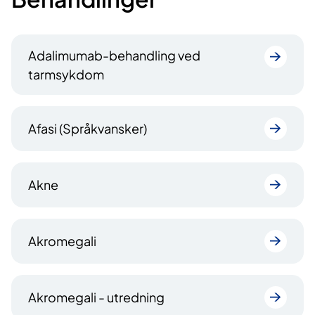
v
t
æ
i
r
l
Adalimumab-behandling ved
e
s
tarmsykdom
n
i
d
d
e
e
s
Afasi (Språkvansker)
i
d
e
Akne
Akromegali
Akromegali - utredning