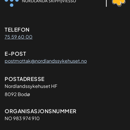
Kontaktinformasjon
TELEFON
75 59 60 00
E-POST
postmottak@nordlandssykehuset.no
Adresse
POSTADRESSE
Nordlandssykehuset HF
8092 Bodø
Organisasjon
ORGANISASJONSNUMMER
NO 983 974 910