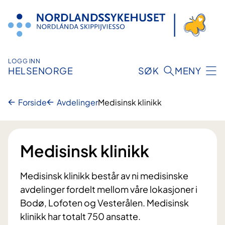
Hopp
til
innhold
LOGG INN
HELSENORGE
SØK
MENY
Forside
Avdelinger
Medisinsk klinikk
Medisinsk klinikk
Medisinsk klinikk består av ni medisinske
avdelinger fordelt mellom våre lokasjoner i
Bodø, Lofoten og Vesterålen. Medisinsk
klinikk har totalt 750 ansatte.