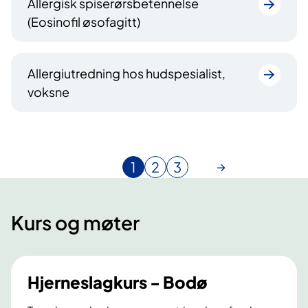
Allergisk spiserørsbetennelse
(Eosinofil øsofagitt)
Allergiutredning hos hudspesialist,
voksne
1
2
3
N
G
G
å
å
å
v
t
t
Kurs og møter
æ
i
i
r
l
l
e
s
s
n
i
i
Hjerneslagkurs - Bodø
d
d
d
e
e
e