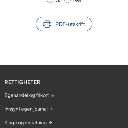
PDF-utskrift
RETTIGHETER
Egenandel og frikort
Innsyn i egen journal
Klage og erstatning