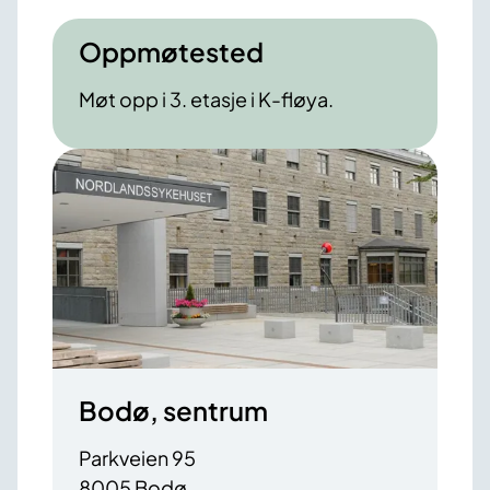
Oppmøtested
Møt opp i 3. etasje i K-fløya.
Bodø, sentrum
Parkveien 95
8005 Bodø