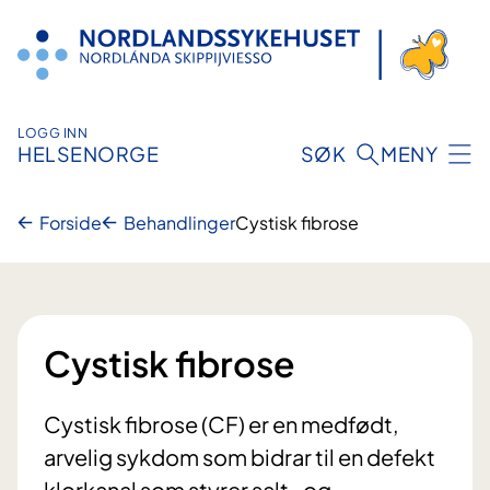
Hopp
til
innhold
LOGG INN
HELSENORGE
SØK
MENY
Forside
Behandlinger
Cystisk fibrose
Cystisk fibrose
Cystisk fibrose (CF) er en medfødt,
arvelig sykdom som bidrar til en defekt
klorkanal som styrer salt- og