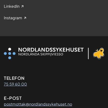
LinkedIn
Instagram
Kontaktinformasjon
TELEFON
75 59 60 00
E-POST
postmottak@nordlandssykehuset.no