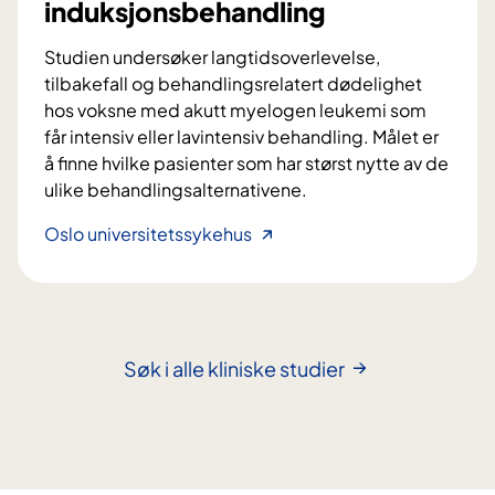
m
induksjonsbehandling
l
e
e
t
Studien undersøker langtidsoverlevelse,
u
o
tilbakefall og behandlingsrelatert dødelighet
k
d
hos voksne med akutt myelogen leukemi som
e
e
får intensiv eller lavintensiv behandling. Målet er
m
f
å finne hvilke pasienter som har størst nytte av de
i
o
ulike behandlingsalternativene.
u
r
t
L
Oslo universitetssykehus
r
v
a
a
i
n
s
k
g
k
l
t
e
i
i
Søk i alle kliniske studier
r
n
d
e
g
s
d
h
o
i
o
v
a
s