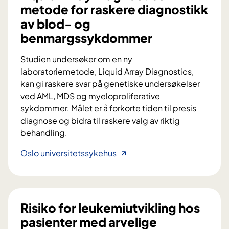
metode for raskere diagnostikk
av blod- og
benmargssykdommer
Studien undersøker om en ny
laboratoriemetode, Liquid Array Diagnostics,
kan gi raskere svar på genetiske undersøkelser
ved AML, MDS og myeloproliferative
sykdommer. Målet er å forkorte tiden til presis
diagnose og bidra til raskere valg av riktig
behandling.
L
Oslo universitetssykehus
i
q
u
i
Risiko for leukemiutvikling hos
d
pasienter med arvelige
A