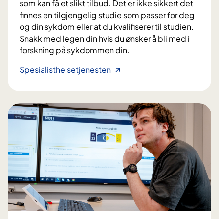
som kan få et slikt tilbud. Det er ikke sikkert det
n
finnes en tilgjengelig studie som passer for deg
t
og din sykdom eller at du kvalifiserer til studien.
e
Snakk med legen din hvis du ønsker å bli med i
n
forskning på sykdommen din.
s
i
H
Spesialisthelsetjenesten
v
v
e
e
l
m
l
k
e
a
r
n
l
d
a
e
v
l
d
t
o
a
s
?