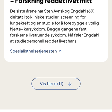
– Forskning reddet livet mitt
a
i
n
g
De siste årene har Sten Avnskog Engdahl (69)
d
j
deltatt i to kliniske studier: screening for
l
e
lungekreft og en studie for å forebygge alvorlig
i
n
hjerte- karsykdom. Begge gangene fant
n
forskerne livstruende sykdom. Nå føler Engdahl
g
at studiepersonell reddet livet hans.
–
Spesialisthelsetjenesten
F
o
r
s
k
Vis flere
(11)
n
i
n
g
r