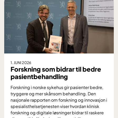
e
r
u
t
a
g
e
r
e
n
1. JUNI 2026
d
Forskning som bidrar til bedre
e
pasientbehandling
d
r
Forskning i norske sykehus gir pasienter bedre,
ø
tryggere og mer skånsom behandling. Den
m
nasjonale rapporten om forskning og innovasjon i
m
spesialisthelsetjenesten viser hvordan klinisk
e
forskning og digitale løsninger bidrar til raskere
r