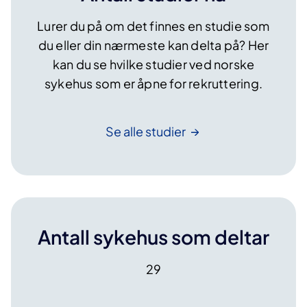
d
e
u
Lurer du på om det finnes en studie som
n
k
t
du eller din nærmeste kan delta på? Her
s
e
kan du se hvilke studier ved norske
j
?
sykehus som er åpne for rekruttering.
o
n
s
Se alle
studier
b
e
h
a
n
d
Antall sykehus som deltar
l
i
29
n
g