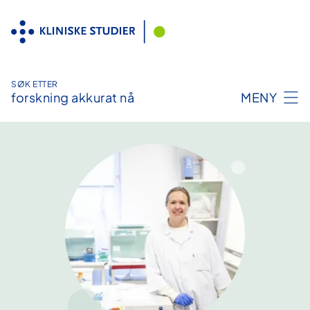
Hopp
til
innhold
SØK ETTER
forskning akkurat nå
MENY