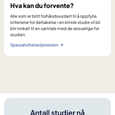
e
Hva kan du forvente?
r
t
Alle som er blitt forhåndsvurdert til å oppfylle
k
kriteriene for deltakelse i en klinisk studie vil bli
j
blir innkalt til en samtale med de ansvarlige for
e
studien.
m
o
H
Spesialisthelsetjenesten
t
v
e
a
r
k
a
a
p
n
i
d
s
u
o
f
m
o
i
r
Antall studier nå
n
v