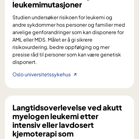
leukemimutasjoner
r
r
Studien undersøker risikoen for leukemi og
a
andre sykdommer hos personer og familier med
y
arvelige genforandringer som kan disponere for
D
AML eller MDS. Målet er å gi sikrere
i
risikovurdering, bedre oppfølging og mer
a
presise råd til personer som kan være genetisk
g
disponert.
n
o
R
Oslo universitetssykehus
s
i
t
s
i
i
c
k
Langtidsoverlevelse ved akutt
s
o
myelogen leukemi etter
:
f
intensiv eller lavdosert
E
o
kjemoterapi som
n
r