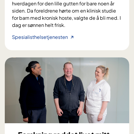
m
r
hverdagen for den lille gutten for bare noen år
t
siden. Da foreldrene hørte om en klinisk studie
i
for barn med kronisk hoste, valgte de å bli med. I
l
dag er sønnen helt frisk.
b
e
–
Spesialisthelsetjenesten
d
N
r
å
e
s
p
o
a
v
s
e
i
r
e
v
n
i
t
g
b
o
e
d
h
t