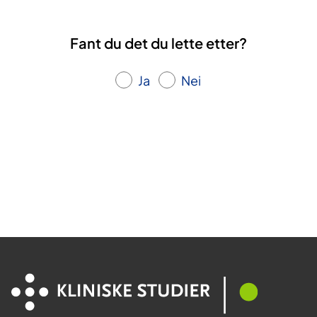
e
d
Fant du det du lette etter?
d
e
Ja
Nei
t
l
i
v
e
t
m
i
t
t