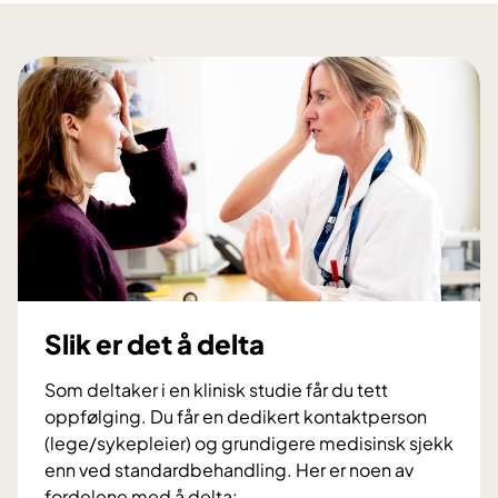
e
g
p
r
n
a
l
o
s
e
s
i
v
t
e
e
i
n
l
k
t
s
k
e
e
a
r
v
v
m
e
b
e
d
l
d
a
o
a
Slik er det å delta
k
d
r
u
-
Som deltaker i en klinisk studie får du tett
v
t
o
oppfølging. Du får en dedikert kontaktperson
e
t
g
(lege/sykepleier) og grundigere medisinsk sjekk
l
m
b
enn ved standardbehandling. Her er noen av
i
y
e
fordelene med å delta:
g