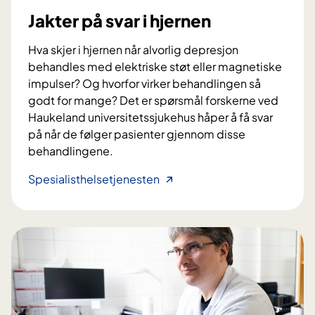
p
Jakter på svar i hjernen
u
n
Hva skjer i hjernen når alvorlig depresjon
k
behandles med elektriske støt eller magnetiske
t
impulser? Og hvorfor virker behandlingen så
u
godt for mange? Det er spørsmål forskerne ved
r
Haukeland universitetssjukehus håper å få svar
h
på når de følger pasienter gjennom disse
j
behandlingene.
e
l
J
Spesialisthelsetjenesten
p
a
e
k
m
t
o
e
t
r
e
p
n
å
d
s