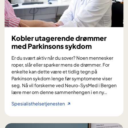
o
v
m
a
e
r
t
i
r
h
Kobler utagerende drømmer
i
j
med Parkinsons sykdom
o
e
s
r
Er du svært aktiv når du sover? Noen mennesker
e
n
roper, slår eller sparker mens de drømmer. For
?
e
enkelte kan dette være et tidlig tegn på
n
Parkinson sykdom lenge før symptomene viser
seg. Nå vil forskerne ved Neuro-SysMed i Bergen
lære mer om denne sammenhengen i en ny
…
K
Spesialisthelsetjenesten
o
b
l