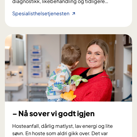
diagnostikk, likebehandling og tidligere
…
m
e
F
Spesialisthelsetjenesten
d
o
P
r
a
s
r
k
k
n
i
i
n
n
s
g
o
s
n
o
s
m
s
b
y
i
– Nå sover vi godt igjen
k
d
d
r
Hosteanfall, dårlig matlyst, lav energi og lite
o
a
søvn. En hoste som aldri gikk over. Det var