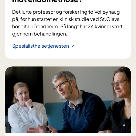
Det lurte professor og forsker Ingrid Volløyhaug
på, før hun startet en klinisk studie ved St.Olavs
hospital i Trondheim. Så langt har 24 kvinner vært
gjennom behandlingen.
K
Spesialisthelsetjenesten
a
n
e
l
e
k
t
r
o
a
k
u