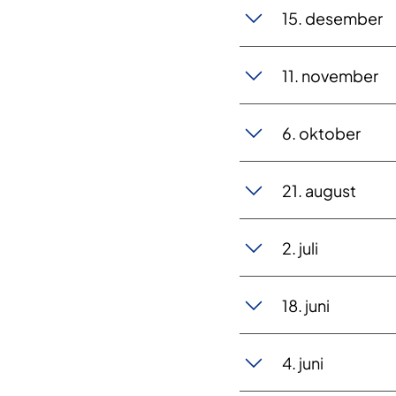
15. des​​ember
11. ​​november
6. ​​​oktober
21. aug​​ust
2.​​ juli
18​​. juni
4.​ juni