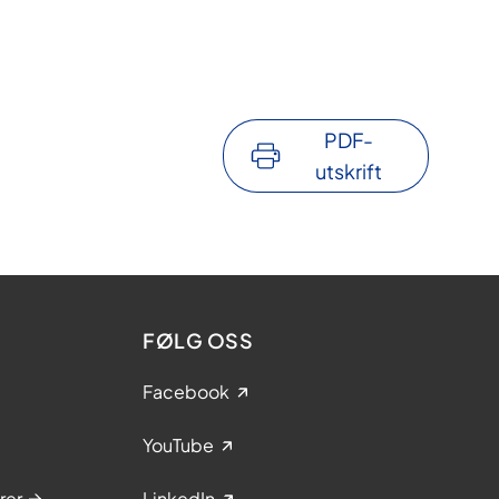
PDF-
utskrift
FØLG OSS
Facebook
YouTube
rer
LinkedIn