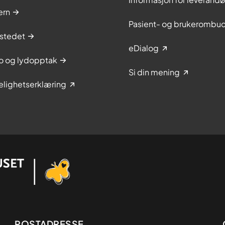
ern
Pasient- og brukerombu
stedet
eDialog
to og lydopptak
Si din mening
elighetserklæring
POSTADRESSE