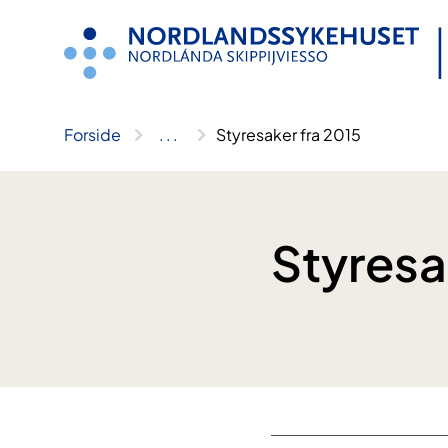
Hopp
til
innhold
Forside
..
.
Styresaker fra 2015
Styresa