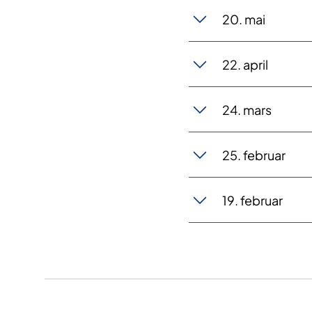
20. m​ai
22. ap​​ril
24. ​​​mars
25. ​​februar
19. febr​​uar