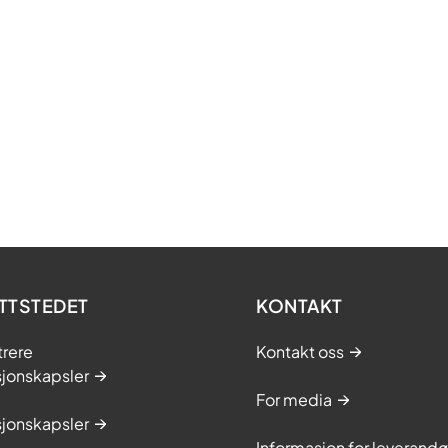
TTSTEDET
KONTAKT
trere
Kontakt oss
sjonskapsler
For media
sjonskapsler
Informasjon for leverandø