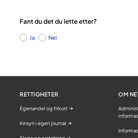
Fant du det du lette etter?
Ja
Nei
RETTIGHETER
OM NE
Egenandel og frikort
Adminis
informa
Innsyn i egen journal
Informa
Klage og erstatning