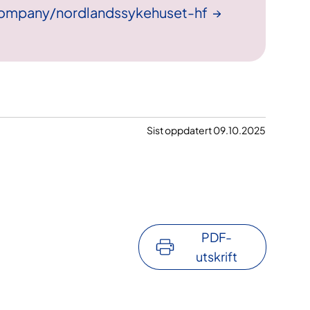
company/nordlandssykehuset-hf
Sist oppdatert 09.10.2025
PDF-
utskrift