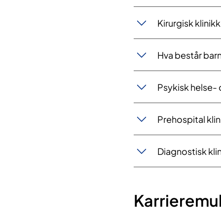
Kirurgisk klinikk
Hva består barn
Psyk​isk helse- 
Prehospital klin​
Diagnostisk kli
Ka​​rrieremu