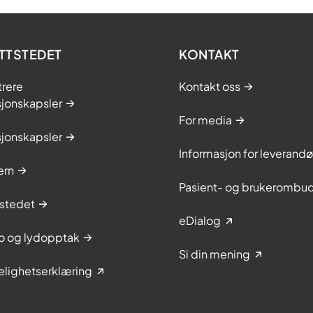
TTSTEDET
KONTAKT
trere
Kontakt oss
sjonskapsler
For media
sjonskapsler
Informasjon for leverandø
ern
Pasient- og brukerombu
stedet
eDialog
to og lydopptak
Si din mening
elighetserklæring