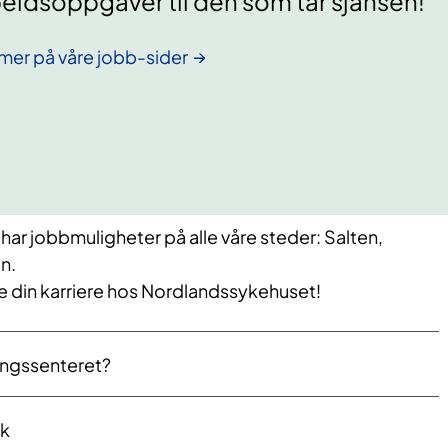
eidsoppgaver til den som tar sjansen!
mer på våre jobb-sider
ar jobbmuligheter på alle våre steder: Salten,
.​
te din karriere hos Nordlandssykehuset!
ningssenteret?
kk