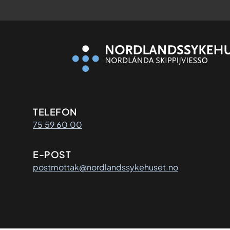
Kontaktinformasjon
TELEFON
75 59 60 00
E-POST
postmottak@nordlandssykehuset.no