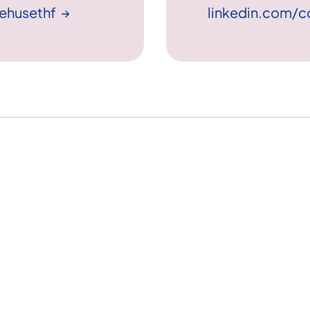
ehusethf
linkedin.com/