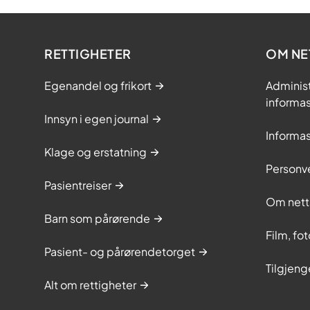
RETTIGHETER
OM NE
Egenandel og frikort
Adminis
informa
Innsyn i egen journal
Informa
Klage og erstatning
Personv
Pasientreiser
Om nett
Barn som pårørende
Film, fo
Pasient- og pårørendetorget
Tilgjeng
Alt om rettigheter