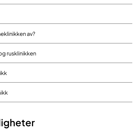
eklini​kken av?
og rusklinikken
​ikk
nikk
ligheter