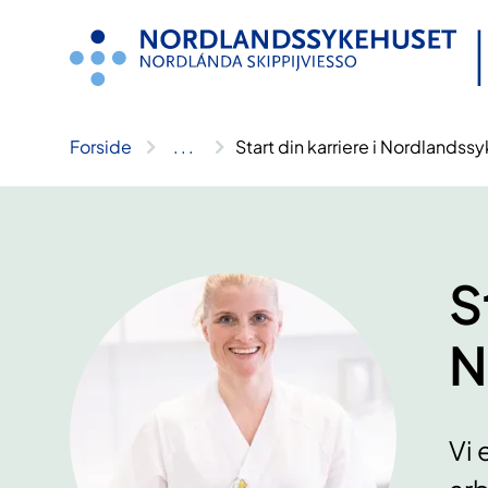
Hopp
til
innhold
Forside
..
.
Start din karriere i Nordlandss
S
N
Vi 