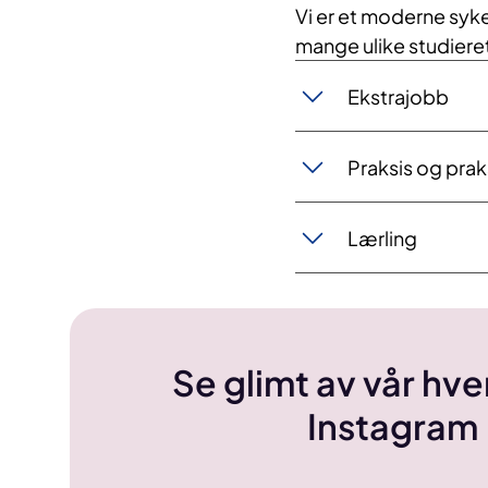
Vi er et moderne syke
mange ulike studieret
Ekstr​​ajobb
Praksis​ og pra
​​Lærl​​​ing
Se glimt av vår hv
Instagram