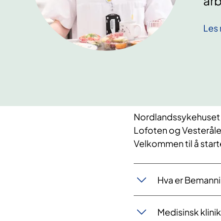
arb
Les 
Nordlandssykehuset h
Lofoten og Vesterålen
​Velkommen til å star
​​Hva ​er Beman
Medisinsk klini