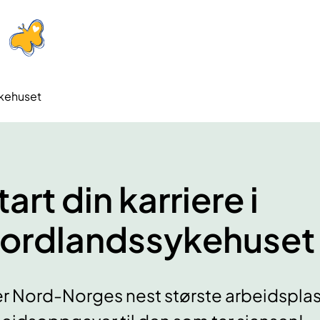
ykehuset
tart din karriere i
ordlandssykehuset
er Nord-Norges nest største arbeidspla