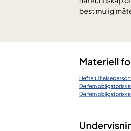
har kunnskap om
best mulig måte
Materiell f
Hefte til helseperson
De fem obligatorisk
De fem obligatoriske
Undervisnin