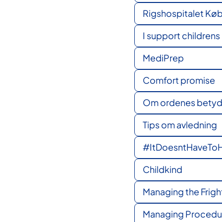
Rigshospitalet Kø
I support childrens 
MediPrep
Comfort promise
Om ordenes betyd
Tips om avledning
#ItDoesntHaveToH
Childkind
Managing the Frigh
Managing Procedura