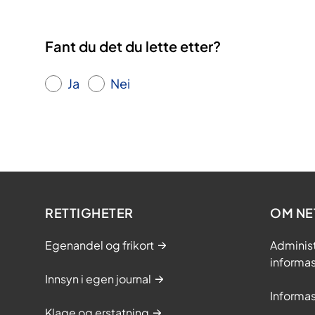
Fant du det du lette etter?
Ja
Nei
RETTIGHETER
OM NE
Egenandel og frikort
Adminis
informa
Innsyn i egen journal
Informa
Klage og erstatning