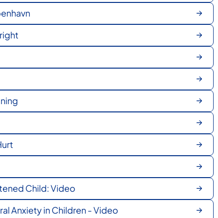
benhavn
right
ning
urt
tened Child: Video
l Anxiety in Children - Video