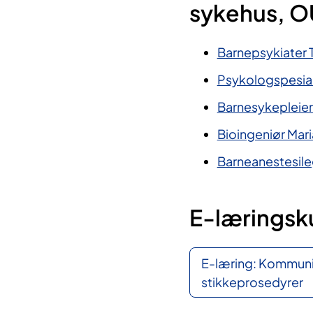
sykehus, 
Barnepsykiater T
Psykologspesial
Barnesykepleier
Bioingeniør Mar
Barneanestesile
E-læringsku
E-læring: Kommuni
stikkeprosedyrer