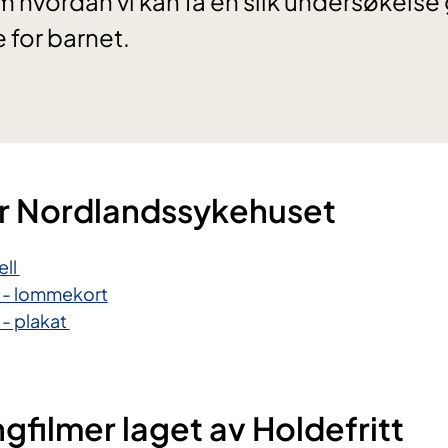
 hvordan vi kan få en slik undersøkelse
 for barnet.
or Nordlandssykehuset​
ell
e - lommekort
 - plakat
gfilmer laget av Holdefritt