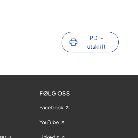
PDF-
utskrift
FØLG OSS
Facebook
YouTube
rer
LinkedIn