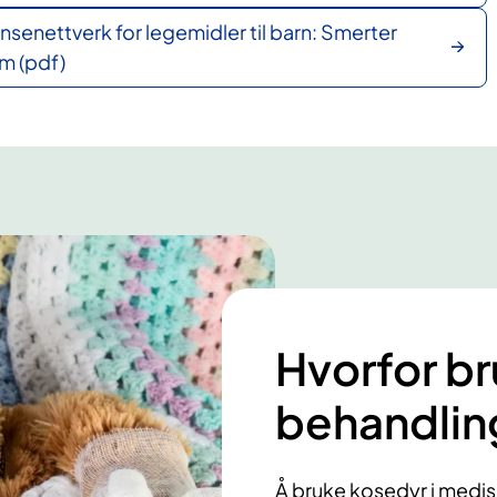
senettverk for legemidler til barn: Smerter
m (pdf)
Hvorfor br
behandlin
Å bruke kosedyr i medi