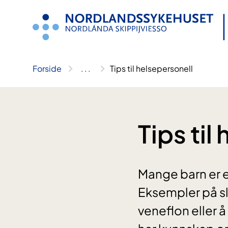
Hopp
til
innhold
Forside
..
.
Tips til helsepersonell
Tips til
Mange barn er 
Eksempler på sl
veneflon eller å