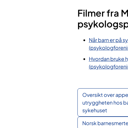
Filmer fra 
psykologsp
Når barn er på 
(psykologforeni
Hvordan bruke h
(psykologforeni
Oversikt over appe
utryggheten hos b
sykehuset
Norsk barnesmerte