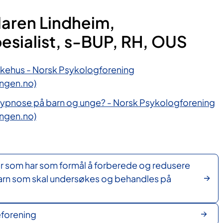
Maren Lindhe​im,
esialist, s-BUP, RH, OUS
sykehus - Norsk Psykologforening
ngen.no)
ypnose på barn og unge? - Norsk Psykologforening
ngen.no)​
r som har som formål å forberede og redusere
arn som skal undersøkes og behandles på
forening