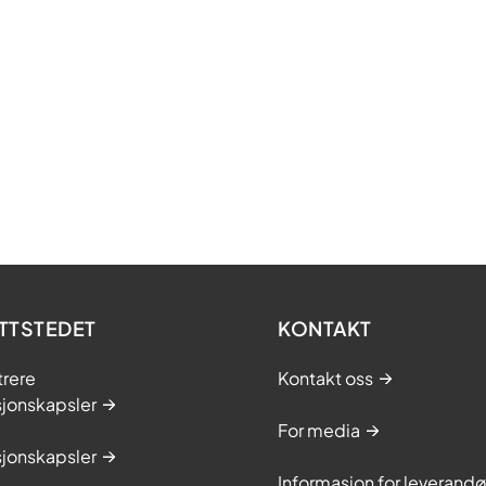
TTSTEDET
KONTAKT
trere
Kontakt oss
sjonskapsler
For media
sjonskapsler
Informasjon for leverandø