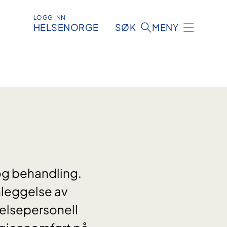
LOGG INN
HELSENORGE
SØK
MENY
og behandling.
nleggelse av
 helsepersonell