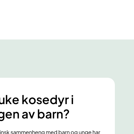
uke kosedyr i
gen av barn?
sinsk sammenheng med barn og unge har