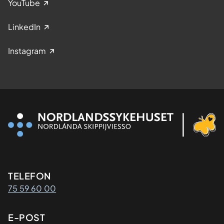
YouTube
LinkedIn
Instagram
Kontaktinformasjon
TELEFON
75 59 60 00
E-POST