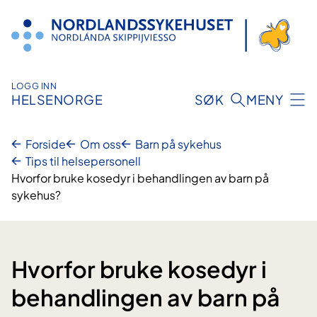
Hopp
til
innhold
LOGG INN
HELSENORGE
SØK
MENY
Forside
Om oss
Barn på sykehus
Tips til helsepersonell
Hvorfor bruke kosedyr i behandlingen av barn på
sykehus?
Hvorfor bruke kosedyr i
behandlingen av barn på