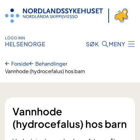
Hopp
til
innhold
LOGG INN
HELSENORGE
SØK
MENY
Forside
Behandlinger
Vannhode (hydrocefalus) hos barn
Vannhode
(hydrocefalus) hos barn