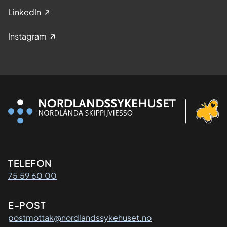
LinkedIn
Instagram
Kontaktinformasjon
TELEFON
75 59 60 00
E-POST
postmottak@nordlandssykehuset.no