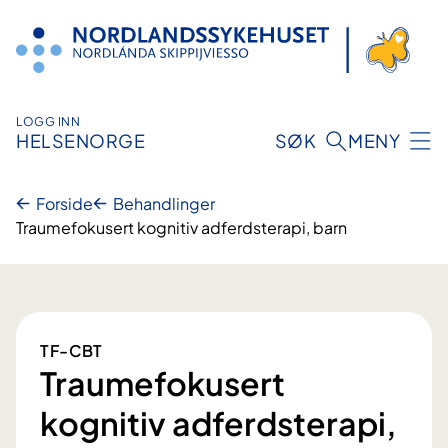
Hopp
til
innhold
LOGG INN
HELSENORGE
SØK
MENY
Forside
Behandlinger
Traumefokusert kognitiv adferdsterapi, barn
TF-CBT
Traumefokusert
kognitiv adferdsterapi,