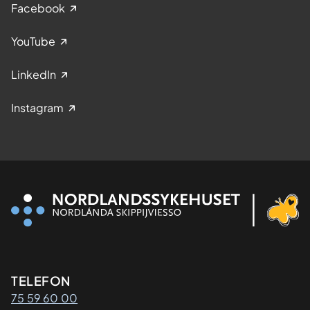
Facebook
YouTube
LinkedIn
Instagram
Kontaktinformasjon
TELEFON
75 59 60 00