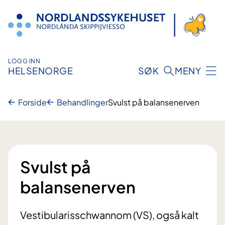
Hopp
til
innhold
LOGG INN
HELSENORGE
SØK
MENY
Forside
Behandlinger
Svulst på balansenerven
Svulst på
balansenerven
Vestibularisschwannom (VS), også kalt