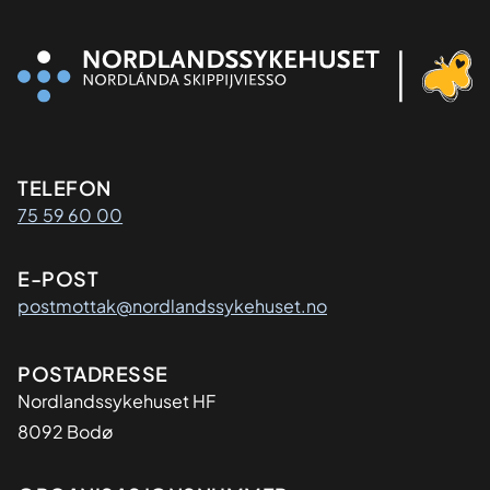
Kontaktinformasjon
TELEFON
75 59 60 00
E-POST
postmottak@nordlandssykehuset.no
Adresse
POSTADRESSE
Nordlandssykehuset HF
8092 Bodø