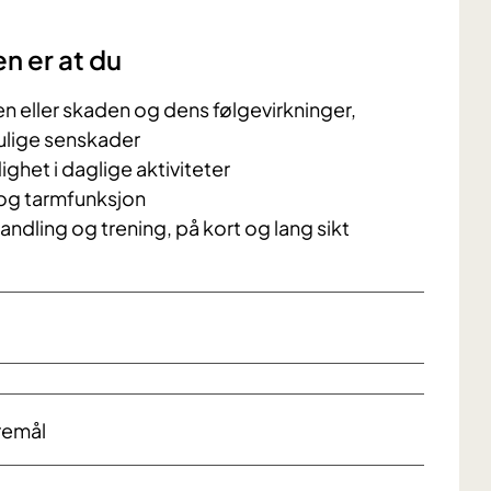
en er at du
eller skaden og dens følgevirkninger,
ulige senskader
ghet i daglige aktiviteter
 og tarmfunksjon
dling og trening, på kort og lang sikt
remål