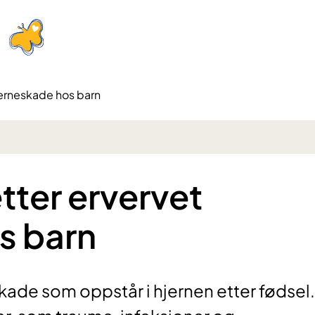
hjerneskade hos barn
etter ervervet
s barn
kade som oppstår i hjernen etter fødsel.