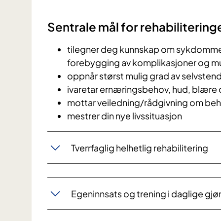
Sentrale mål for rehabilitering
tilegner deg kunnskap om sykdommen 
forebygging av komplikasjoner og m
oppnår størst mulig grad av selvstendi
ivaretar ernæringsbehov, hud, blære
mottar veiledning/rådgivning om behan
mestrer din nye livssituasjon
Tverrfaglig helhetlig rehabilitering
Egeninnsats og trening i daglige gjø