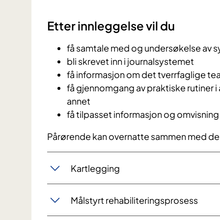
Etter innleggelse vil du
få samtale med og undersøkelse av s
bli skrevet inn i journalsystemet
få informasjon om det tverrfaglige t
få gjennomgang av praktiske rutiner i
annet
få tilpasset informasjon og omvisning
Pårørende kan overnatte sammen med de
Kartlegging
Målstyrt rehabiliteringsprosess