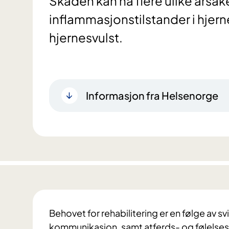
Skaden kan ha flere ulike årsak
inflammasjonstilstander i hjer
hjernesvulst.
Informasjon fra Helsenorge
Behovet for rehabilitering er en følge av svi
kommunikasjon, samt atferds- og følelse