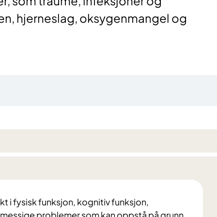
er, som traume, infeksjoner og
nen, hjerneslag, oksygenmangel og
kt i fysisk funksjon, kognitiv funksjon,
smessige problemer som kan oppstå på grunn