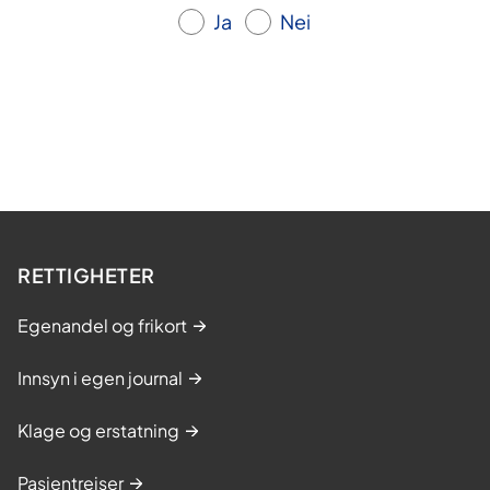
d
i
Ja
Nei
g
ø
n
m
g
e
s
s
-
t
o
r
g
i
m
n
e
g
RETTIGHETER
s
s
t
k
Egenandel og frikort
r
u
i
Innsyn i egen journal
r
n
s
g
Klage og erstatning
s
k
Pasientreiser