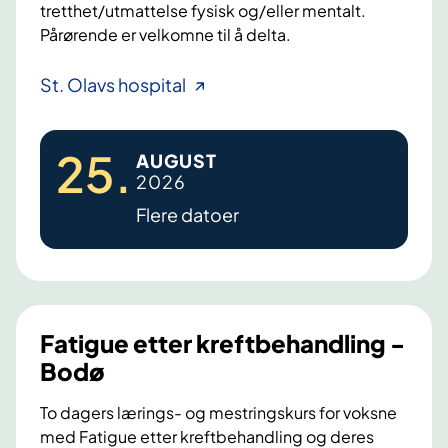
tretthet/utmattelse fysisk og/eller mentalt.
Pårørende er velkomne til å delta.
F
St. Olavs hospital
a
t
25
.
AUGUST
i
2026
g
Flere datoer
u
e
,
k
r
Fatigue etter kreftbehandling -
o
Bodø
n
i
To dagers lærings- og mestringskurs for voksne
s
med Fatigue etter kreftbehandling og deres