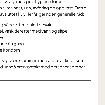
det viktig med god hygiene fordi
 slimhinner, urin, avføring og oppkast. Dette
avsluttet kur. Her følger noen generelle råd:
g såpe etter toalettbesøk
søl, vask deretter med vann og såpe
se
 med én gang
te kondom
u trygt være sammen med andre akkurat som
ertid unngå nærkontakt med personer som har