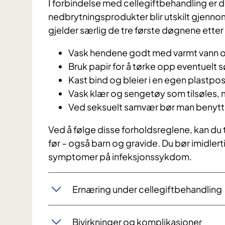
I forbindelse med cellegiftbehandling er 
nedbrytningsprodukter blir utskilt gjennom
gjelder særlig de tre første døgnene etter 
Vask hendene godt med varmt vann o
Bruk papir for å tørke opp eventuelt 
Kast bind og bleier i en egen plastpo
Vask klær og sengetøy som tilsøles,
Ved seksuelt samvær bør man benyt
Ved å følge disse forholdsreglene, kan d
før – også barn og gravide. Du bør imidl
symptomer på infeksjonssykdom.
Ernæring under cellegiftbehandling
Bivirkninger og komplikasjoner