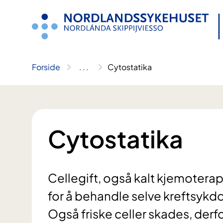
Hopp
til
innhold
Forside
..
.
Cytostatika
Cytostatika
Cellegift, også kalt kjemoterap
for å behandle selve kreftsykd
Også friske celler skades, derf