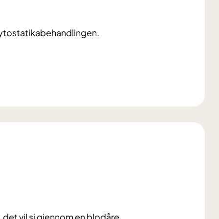
r cytostatikabehandlingen.
t, det vil si gjennom en blodåre.