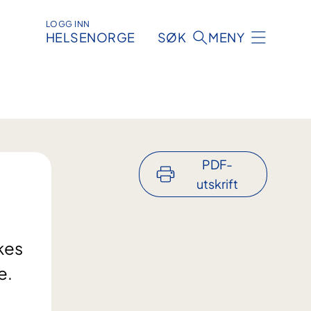
LOGG INN
HELSENORGE
SØK
MENY
PDF-
utskrift
kes
e.