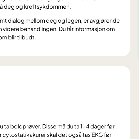
r på deg og kreftsykdommen.
amt dialog mellom deg og legen, er avgjørende
den videre behandlingen. Du får informasjon om
 blir tilbudt.
u ta boldprøver. Disse må du ta 1-4 dager før
 cytostatikakurer skal det også tas EKG før