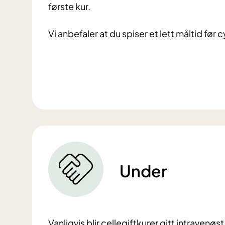
første kur.
Vi anbefaler at du spiser et lett måltid fø
Under
Vanligvis blir cellegiftkurer gitt intravenøs