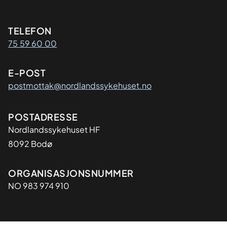
Kontaktinformasjon
TELEFON
75 59 60 00
E-POST
postmottak@nordlandssykehuset.no
Adresse
POSTADRESSE
Nordlandssykehuset HF
8092 Bodø
Organisasjon
ORGANISASJONSNUMMER
NO 983 974 910