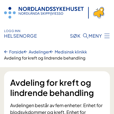
Hopp
til
innhold
LOGG INN
HELSENORGE
SØK
MENY
Forside
Avdelinger
Medisinsk klinikk
Avdeling for kreft og lindrende behandling
Avdeling for kreft og
lindrende behandling
Avdelingen består av fem enheter: Enhet for
blodsykdommer og kreft, Enhet for