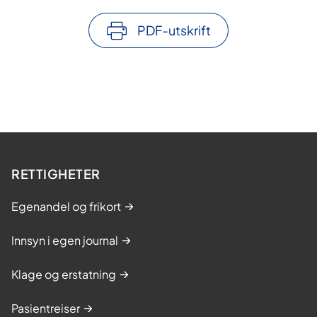
t
b
PDF-utskrift
e
h
a
n
d
l
i
RETTIGHETER
n
g
Egenandel og frikort
-
B
Innsyn i egen journal
o
Klage og erstatning
d
ø
Pasientreiser