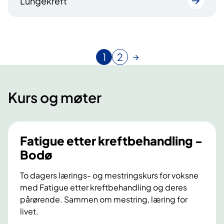
Lungekreft
1
2
N
G
å
å
v
t
Kurs og møter
æ
i
r
l
e
s
n
i
Fatigue etter kreftbehandling -
d
d
Bodø
e
e
s
To dagers lærings- og mestringskurs for voksne
i
med Fatigue etter kreftbehandling og deres
d
e
pårørende. Sammen om mestring, læring for
livet.