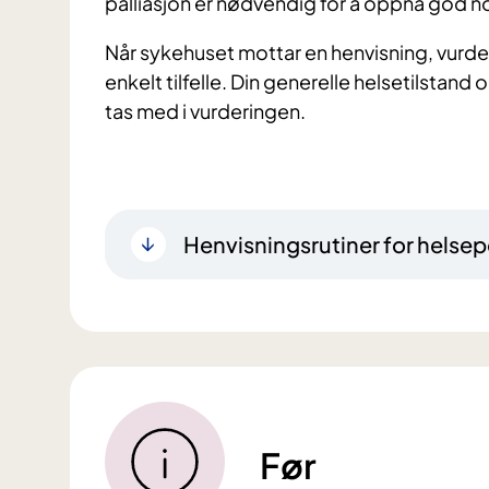
palliasjon er nødvendig for å oppnå god n
Når sykehuset mottar en henvisning, vurder
enkelt tilfelle. Din generelle helsetilsta
tas med i vurderingen.
Henvisningsrutiner for helsep
Før