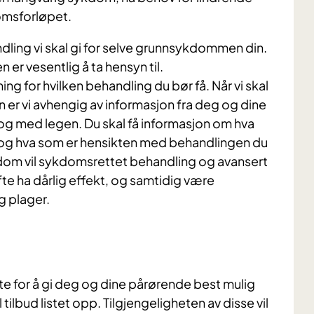
omsforløpet.
ling vi skal gi for selve grunnsykdommen din.
r vesentlig å ta hensyn til.
ng for hvilken behandling du bør få. Når vi skal
 er vi avhengig av informasjon fra deg og dine
ialog med legen. Du skal få informasjon om hva
 og hva som er hensikten med behandlingen du
kdom vil sykdomsrettet behandling og avansert
e ha dårlig effekt, og samtidig være
g plager.
e for å gi deg og dine pårørende best mulig
ilbud listet opp. Tilgjengeligheten av disse vil