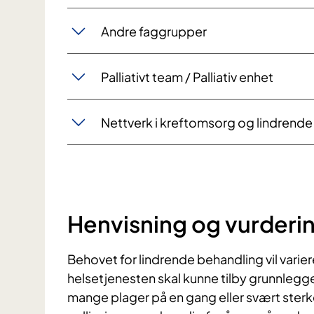
Andre faggrupper
Palliativt team / Palliativ enhet
Nettverk i kreftomsorg og lindrend
Henvisning og vurderi
Behovet for lindrende behandling vil variere
helsetjenesten skal kunne tilby grunnlegg
mange plager på en gang eller svært sterke p