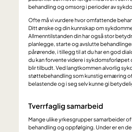
behandling og omsorg i perioder av sykd
Ofte må vi vurdere hvor omfattende behand
Ditt ønske og din kunnskap om sykdommen e
Allmenntilstanden din har også stor betydni
planlegge, starte og avslutte behandlingen
pårørende, i tillegg til at du har en god d
du kan forvente videre i sykdomsforløpet
blir tilbudt. Ved langtkommen alvorlig sy
støttebehandling som kunstig ernæring oft
belastende og i seg selv kunne gi betydeli
Tverrfaglig samarbeid
Mange ulike yrkesgrupper samarbeider oft
behandling og oppfølging. Under er en del t