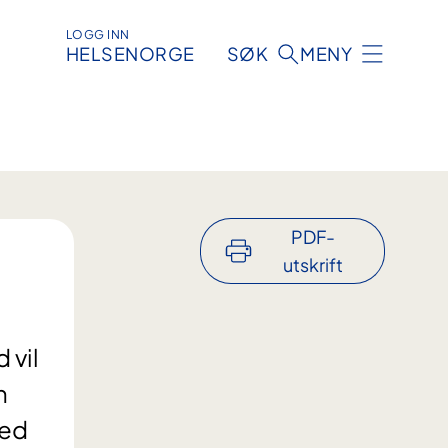
LOGG INN
HELSENORGE
SØK
MENY
PDF-
utskrift
 vil
n
ved