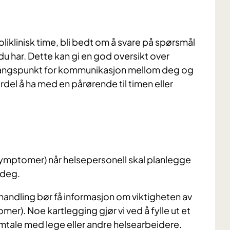
liklinisk time, bli bedt om å svare på spørsmål
u har. Dette kan gi en god oversikt over
angspunkt for kommunikasjon mellom deg og
del å ha med en pårørende til timen eller
 (symptomer) når helsepersonell skal planlegge
 deg.
handling bør få informasjon om viktigheten av
er). Noe kartlegging gjør vi ved å fylle ut et
mtale med lege eller andre helsearbeidere.