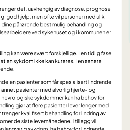
 trenger det, uavhengig av diagnose, prognose
i god hjelp, men ofte vil personer med ulik
 dine pårørende best mulig behandling og
lsearbeidere ved sykehuset og i kommunen er
g kan være svært forskjellige. I en tidlig fase
r at en sykdom ikke kan kureres. I en senere
gende.
ndelen pasienter som får spesialisert lindrende
 annet pasienter med alvorlig hjerte- og
nevrologiske sykdommer kan ha behov for
ling gjør at flere pasienter lever lenger med
renger kvalifisert behandling for lindring av
er de siste levemånedene. I tillegg vil
n langvarig sykdom, ha behov for lindrende