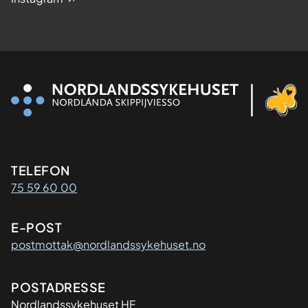
Kontaktinformasjon
TELEFON
75 59 60 00
E-POST
postmottak@nordlandssykehuset.no
Adresse
POSTADRESSE
Nordlandssykehuset HF