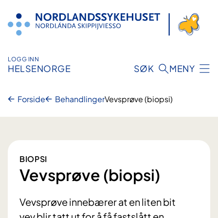
Hopp
til
innhold
LOGG INN
HELSENORGE
SØK
MENY
Forside
Behandlinger
Vevsprøve (biopsi)
BIOPSI
Vevsprøve (biopsi)
Vevsprøve innebærer at en liten bit
vev blir tatt ut for å få fastslått en