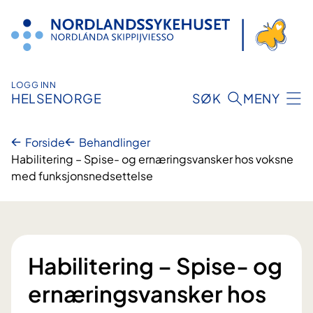
Hopp
til
innhold
LOGG INN
HELSENORGE
SØK
MENY
Forside
Behandlinger
Habilitering – Spise- og ernæringsvansker hos voksne
med funksjonsnedsettelse
Habilitering – Spise- og
ernæringsvansker hos