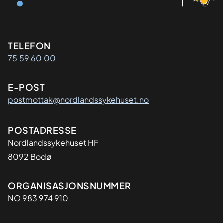
Kontaktinformasjon
TELEFON
75 59 60 00
E-POST
postmottak@nordlandssykehuset.no
Adresse
POSTADRESSE
Nordlandssykehuset HF
8092 Bodø
Organisasjon
ORGANISASJONSNUMMER
NO 983 974 910