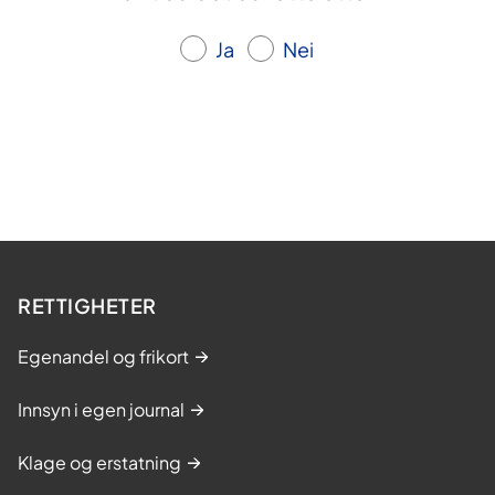
Ja
Nei
RETTIGHETER
Egenandel og frikort
Innsyn i egen journal
Klage og erstatning