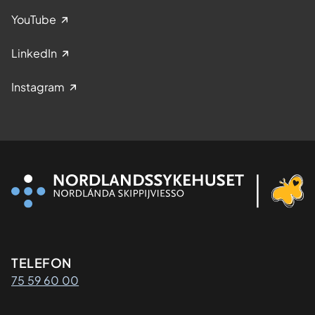
YouTube
LinkedIn
Instagram
Kontaktinformasjon
TELEFON
75 59 60 00