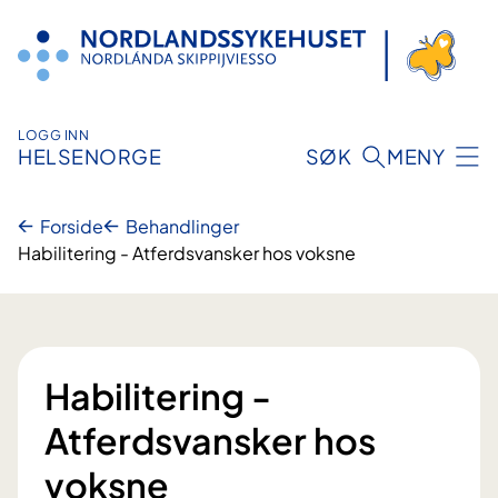
Hopp
til
innhold
LOGG INN
HELSENORGE
SØK
MENY
Forside
Behandlinger
Habilitering - Atferdsvansker hos voksne
Habilitering -
Atferdsvansker hos
voksne