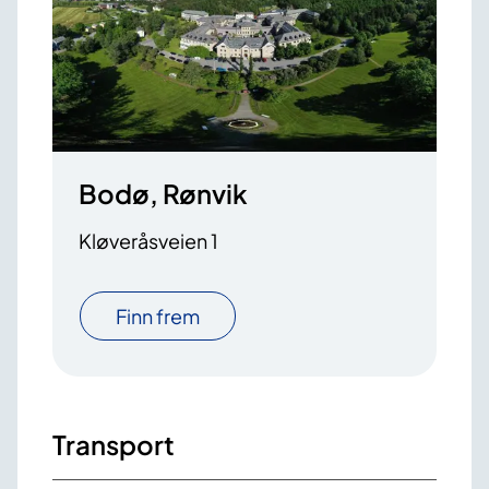
Bodø, Rønvik
Kløveråsveien 1
Finn frem
Transport