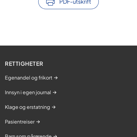
PDF-utskrift
RETTIGHETER
Egenandel og frikort
Innsyn i egen journal
Klage og erstatning
Pasientreiser
Barn som pårørende