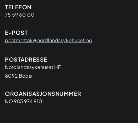
Kontaktinformasjon
TELEFON
75 59 60 00
E-POST
postmottak@nordlandssykehuset.no
Adresse
POSTADRESSE
Nordlandssykehuset HF
8092 Bodø
Organisasjon
ORGANISASJONSNUMMER
NO 983 974 910