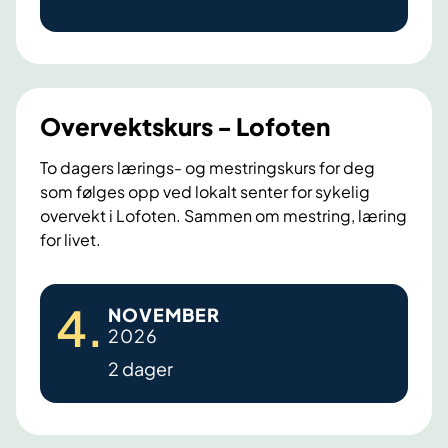
e
r
v
e
k
Overvektskurs - Lofoten
t
To dagers lærings- og mestringskurs for deg
k
som følges opp ved lokalt senter for sykelig
u
overvekt i Lofoten. Sammen om mestring, læring
r
for livet.
s
f
O
ø
4
.
NOVEMBER
v
r
2026
e
o
2 dager
r
p
v
e
e
r