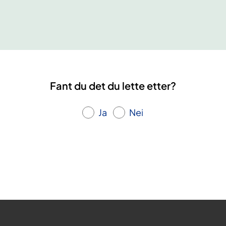
k
a
t
s
s
j
k
o
u
n
r
-
Fant du det du lette etter?
s
B
-
o
Ja
Nei
L
d
o
ø
f
o
t
e
n