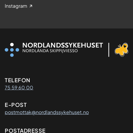
Instagram
Kontaktinformasjon
TELEFON
75 59 60 00
E-POST
postmottak@nordlandssykehuset.no
Adresse
POSTADRESSE