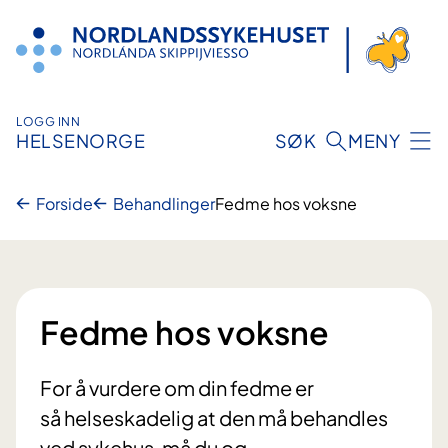
Hopp
til
innhold
LOGG INN
HELSENORGE
SØK
MENY
Forside
Behandlinger
Fedme hos voksne
Fedme hos voksne
For å vurdere om din fedme er
så helseskadelig at den må behandles
ved sykehus, må du og