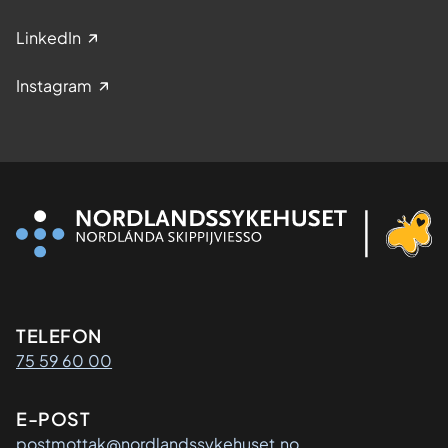
LinkedIn
Instagram
Kontaktinformasjon
TELEFON
75 59 60 00
E-POST
postmottak@nordlandssykehuset.no