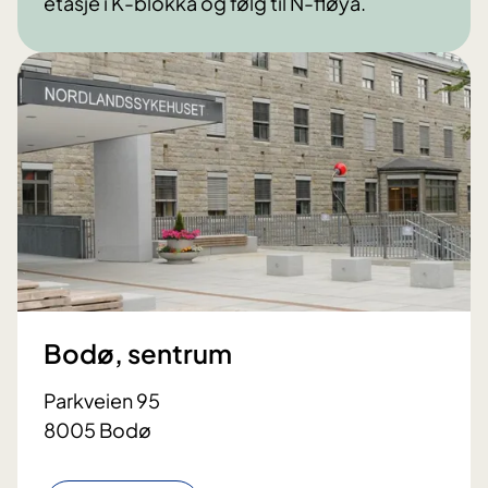
etasje i K-blokka og følg til N-fløya.
Bodø, sentrum
Parkveien 95
8005 Bodø