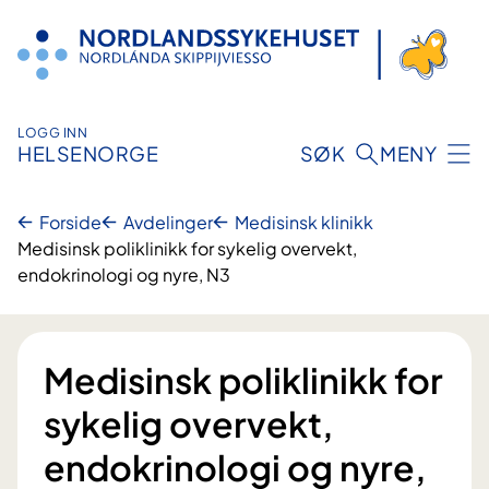
Hopp
til
innhold
LOGG INN
HELSENORGE
SØK
MENY
Forside
Avdelinger
Medisinsk klinikk
Medisinsk poliklinikk for sykelig overvekt,
endokrinologi og nyre, N3
Medisinsk poliklinikk for
sykelig overvekt,
endokrinologi og nyre,