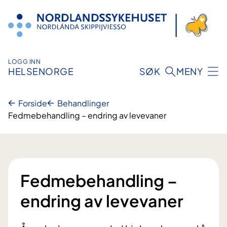
Hopp
til
innhold
LOGG INN
HELSENORGE
SØK
MENY
Forside
Behandlinger
Fedmebehandling – endring av levevaner
Fedmebehandling –
endring av levevaner