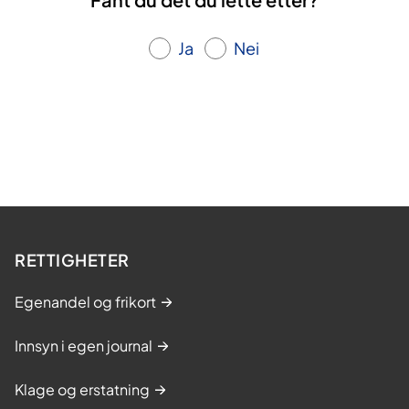
Ja
Nei
RETTIGHETER
Egenandel og frikort
Innsyn i egen journal
Klage og erstatning