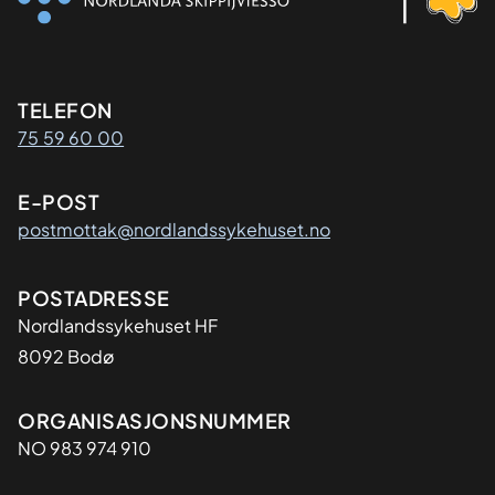
Kontaktinformasjon
TELEFON
75 59 60 00
E-POST
postmottak@nordlandssykehuset.no
Adresse
POSTADRESSE
Nordlandssykehuset HF
8092 Bodø
Organisasjon
ORGANISASJONSNUMMER
NO 983 974 910