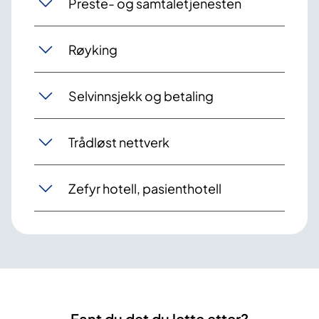
Preste- og samtaletjenesten
Røyking
Selvinnsjekk og betaling
Trådløst nettverk
Zefyr hotell, pasienthotell
Fant du det du lette etter?