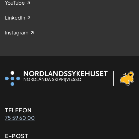
YouTube
LinkedIn
Instagram
Kontaktinformasjon
TELEFON
75 59 60 00
E-POST