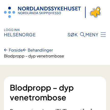
Hopp
til
innhold
LOGG INN
HELSENORGE
SØK
MENY
Forside
Behandlinger
Blodpropp – dyp venetrombose
Blodpropp – dyp
venetrombose