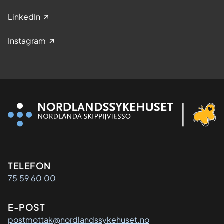
LinkedIn
Instagram
Kontaktinformasjon
TELEFON
75 59 60 00
E-POST
postmottak@nordlandssykehuset.no