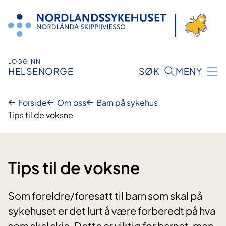
Hopp
til
innhold
LOGG INN
HELSENORGE
SØK
MENY
Forside
Om oss
Barn på sykehus
Tips til de voksne
Tips til de voksne
Som foreldre/foresatt til barn som skal på
sykehuset er det lurt å være forberedt på hva
som skal skje. Dette er viktig for barnet, men