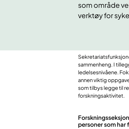
som område ved
verktøy for syk
Sekretariatsfunksjone
sammenheng. I tillegg
ledelsesnivåene. Fok
annen viktig oppgave
som tilbys legge til ret
forskningsaktivitet.
Forskningsseksjon
personer som har 