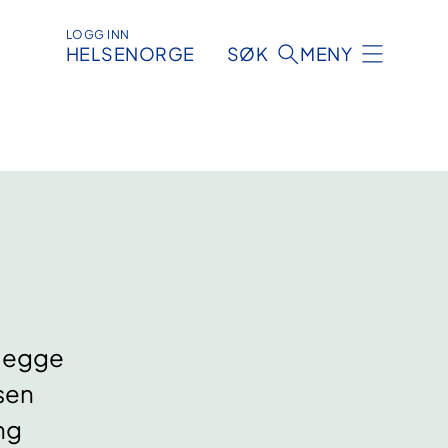
LOGG INN
HELSENORGE
SØK
MENY
 legge
lsen
ng