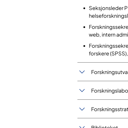
Seksjonsleder P
helseforskningsl
Forskningssekret
web, intern admi
Forskningssekret
forskere (SPSS),
Forskningsutva
Forskningslabora
Forskningsstra
Bib​liotek​et