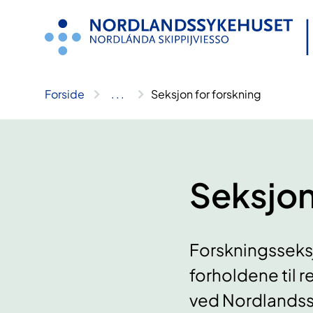
Hopp
til
innhold
Forside
..
.
Seksjon for forskning
Seksjon
Forskningsseksj
forholdene til r
ved Nordlandssy