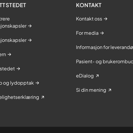
TTSTEDET
KONTAKT
trere
Kontakt oss
sjonskapsler
For media
sjonskapsler
Informasjon for leverandø
ern
Pasient- og brukerombu
stedet
eDialog
to og lydopptak
Si din mening
elighetserklæring