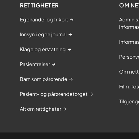
RETTIGHETER
OM NE
Egenandel og frikort
Adminis
informa
Innsyn i egen journal
Informa
Klage og erstatning
Personv
Pasientreiser
Om nett
Barn som pårørende
Film, fo
Pasient- og pårørendetorget
Tilgjeng
Alt om rettigheter