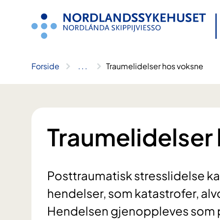
Hopp
til
innhold
Forside
..
.
Traumelidelser hos voksne
Traumelidelser
Posttraumatisk stresslidelse 
hendelser, som katastrofer, alv
Hendelsen gjenoppleves som p