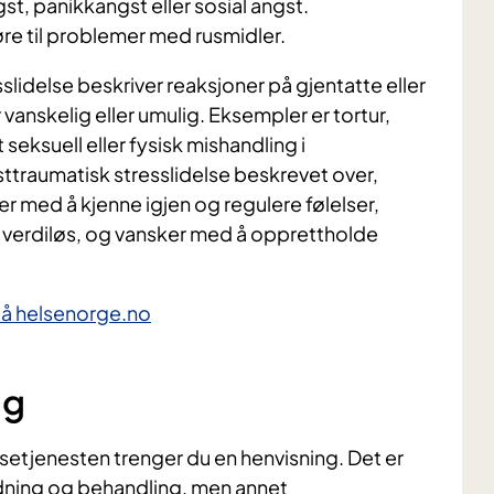
, panikkangst eller sosial angst.
føre til problemer med rusmidler.
idelse beskriver reaksjoner på gjentatte eller
vanskelig eller umulig. Eksempler er tortur,
 seksuell eller fysisk mishandling i
sttraumatisk stresslidelse beskrevet over,
med å kjenne igjen og regulere følelser,
 verdiløs, og vansker med å opprettholde
på helsenorge.no
ng
elsetjenesten trenger du en henvisning. Det er
edning og behandling, men annet