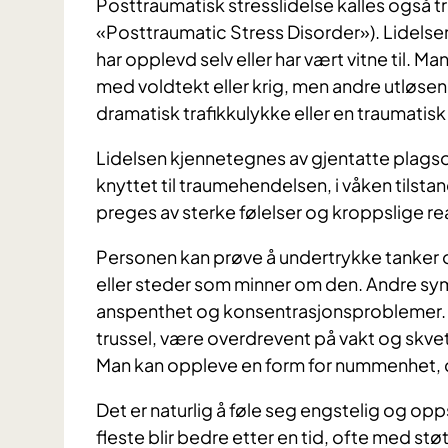
Posttraumatisk stresslidelse kalles også 
«Posttraumatic Stress Disorder»). Lidelse
har opplevd selv eller har vært vitne til. 
med voldtekt eller krig, men andre utløse
dramatisk trafikkulykke eller en traumatisk
Lidelsen kjennetegnes av gjentatte plagso
knyttet til traumehendelsen, i våken tilsta
preges av sterke følelser og kroppslige re
Personen kan prøve å undertrykke tanker
eller steder som minner om den. Andre symp
anspenthet og konsentrasjonsproblemer. 
trussel, være overdrevent på vakt og skve
Man kan oppleve en form for nummenhet, der
Det er naturlig å føle seg engstelig og op
fleste blir bedre etter en tid, ofte med stø