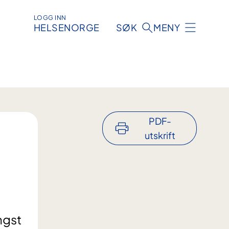
LOGG INN
HELSENORGE
SØK
MENY
PDF-
utskrift
ngst