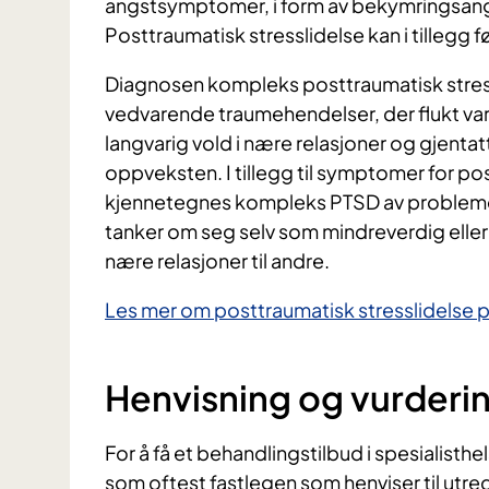
angstsymptomer, i form av bekymringsangst
Posttraumatisk stresslidelse kan i tillegg 
Diagnosen kompleks posttraumatisk stressl
vedvarende traumehendelser, der flukt var 
langvarig vold i nære relasjoner og gjentatt
oppveksten. I tillegg til symptomer for po
kjennetegnes kompleks PTSD av problemer 
tanker om seg selv som mindreverdig eller
nære relasjoner til andre.
Les mer om posttraumatisk stresslidelse 
Henvisning og vurderi
For å få et behandlingstilbud i spesialisth
som oftest fastlegen som henviser til utr