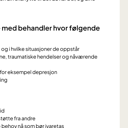
e med behandler hvor følgende
og i hvilke situasjoner de oppstår
e, traumatiske hendelser og nåværende
 for eksempel depresjon
ling
eid
støtte fra andre
e behov nå som bør ivaretas