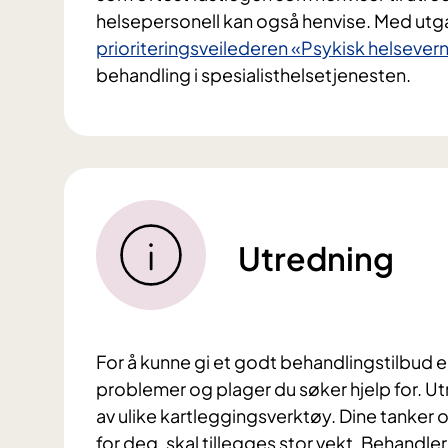
helsepersonell kan også henvise. Med utg
prioriteringsveilederen «Psykisk helsever
behandling i spesialisthelsetjenesten.
Utredning
For å kunne gi et godt behandlingstilbud er
problemer og plager du søker hjelp for. Ut
av ulike kartleggingsverktøy. Dine tanker 
for deg, skal tillegges stor vekt. Behandleren