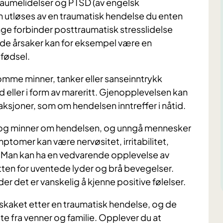
traumelidelser og PTSD (av engelsk
n utløses av en traumatisk hendelse du enten
Mange forbinder posttraumatisk stresslidelse
nde årsaker kan for eksempel være en
 fødsel.
mme minner, tanker eller sanseinntrykk
nd eller i form av mareritt. Gjenopplevelsen kan
aksjoner, som om hendelsen inntreffer i nåtid.
 og minner om hendelsen, og unngå mennesker
tomer kan være nervøsitet, irritabilitet,
Man kan ha en vedvarende opplevelse av
tten for uventede lyder og brå bevegelser.
 det er vanskelig å kjenne positive følelser.
pskaket etter en traumatisk hendelse, og de
tte fra venner og familie. Opplever du at