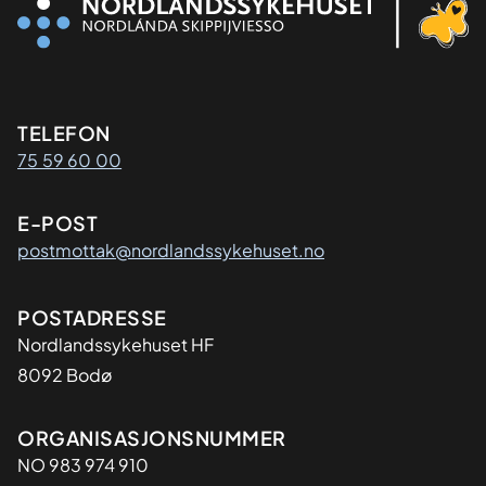
Kontaktinformasjon
TELEFON
75 59 60 00
E-POST
postmottak@nordlandssykehuset.no
Adresse
POSTADRESSE
Nordlandssykehuset HF
8092 Bodø
Organisasjon
ORGANISASJONSNUMMER
NO 983 974 910