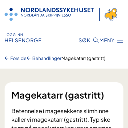
Hopp
til
innhold
LOGG INN
HELSENORGE
SØK
MENY
Forside
Behandlinger
Magekatarr (gastritt)
Magekatarr (gastritt)
Betennelse i magesekkens slimhinne
kaller vi magekatarr (gastritt). Typiske
tegn på magekatarr kan være smerter