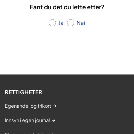
Fant du det du lette etter?
Ja
Nei
RETTIGHETER
Egenandel og frikort
Innsyn i egen journal