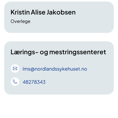
Kristin Alise Jakobsen
Overlege
Lærings- og mestringssenteret
lms
@nordlandssykehuset
.no
48278343