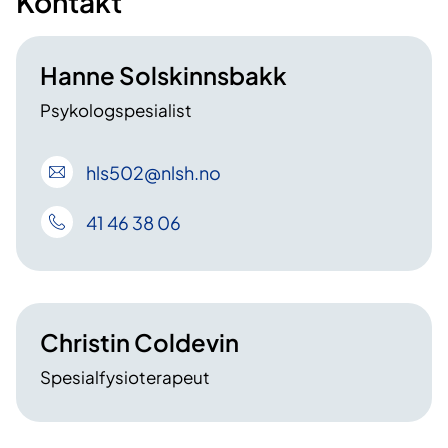
Kontakt
Hanne Solskinnsbakk
Psykologspesialist
hls502
@nlsh
.no
41 46 38 06
Christin Coldevin
Spesialfysioterapeut