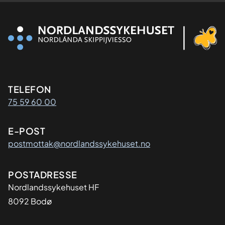
Kontaktinformasjon
TELEFON
75 59 60 00
E-POST
postmottak@nordlandssykehuset.no
Adresse
POSTADRESSE
Nordlandssykehuset HF
8092 Bodø