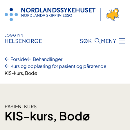
Hopp
til
innhold
LOGG INN
HELSENORGE
SØK
MENY
Forside
Behandlinger
Kurs og opplæring for pasient og pårørende
KIS-kurs, Bodø
PASIENTKURS
KIS-kurs, Bodø