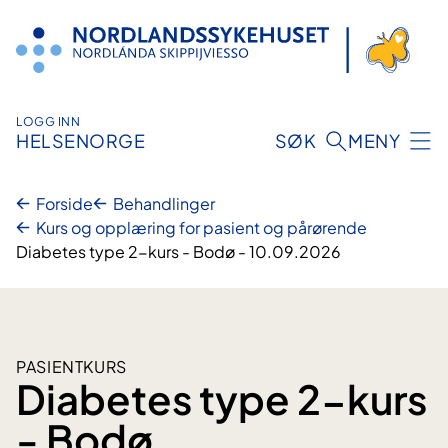
Hopp
til
innhold
LOGG INN
HELSENORGE
SØK
MENY
Forside
Behandlinger
Kurs og opplæring for pasient og pårørende
Diabetes type 2-kurs - Bodø - 10.09.2026
PASIENTKURS
Diabetes type 2-kurs
- Bodø