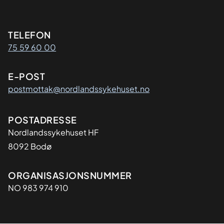
Kontaktinformasjon
TELEFON
75 59 60 00
E-POST
postmottak@nordlandssykehuset.no
Adresse
POSTADRESSE
Nordlandssykehuset HF
8092 Bodø
Organisasjon
ORGANISASJONSNUMMER
NO 983 974 910