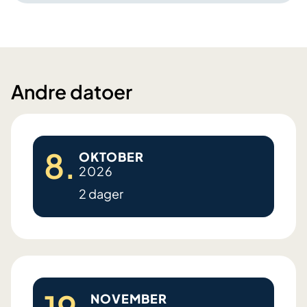
Andre datoer
8.
OKTOBER
2026
2 dager
D
i
a
b
NOVEMBER
e