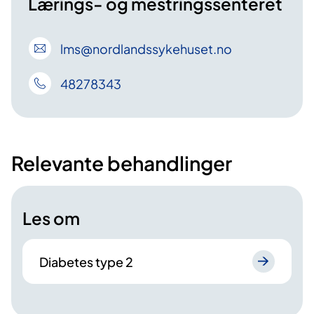
Lærings- og mestringssenteret
lms
@nordlandssykehuset
.no
48278343
Relevante behandlinger
Les om
Diabetes type 2