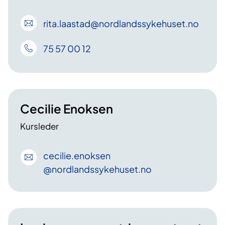
rita
.laastad
@nordlandssykehuset
.no
75 57 00 12
Cecilie Enoksen
Kursleder
cecilie
.enoksen
@nordlandssykehuset
.no