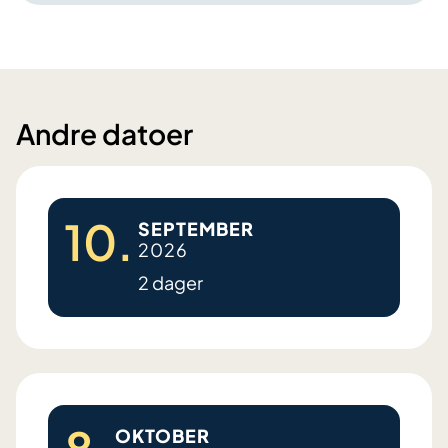
Andre datoer
10.
SEPTEMBER
2026
2 dager
D
i
a
b
OKTOBER
e