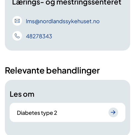
Lærings- og mestringssenteret
lms
@nordlandssykehuset
.no
48278343
Relevante behandlinger
Les om
Diabetes type 2