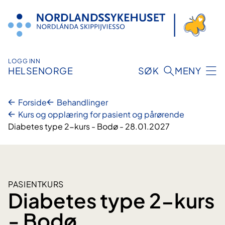
Hopp
til
innhold
LOGG INN
HELSENORGE
SØK
MENY
Forside
Behandlinger
Kurs og opplæring for pasient og pårørende
Diabetes type 2-kurs - Bodø - 28.01.2027
PASIENTKURS
Diabetes type 2-kurs
- Bodø