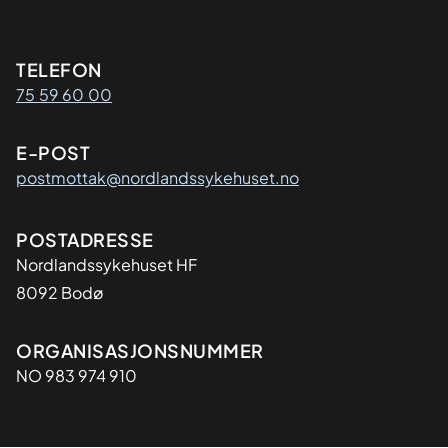
Kontaktinformasjon
TELEFON
75 59 60 00
E-POST
postmottak@nordlandssykehuset.no
Adresse
POSTADRESSE
Nordlandssykehuset HF
8092 Bodø
Organisasjon
ORGANISASJONSNUMMER
NO 983 974 910