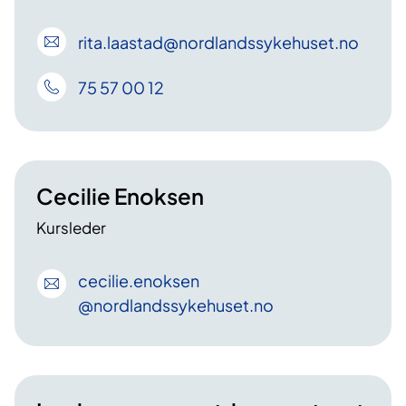
rita
.laastad
@nordlandssykehuset
.no
75 57 00 12
Cecilie Enoksen
Kursleder
cecilie
.enoksen
@nordlandssykehuset
.no