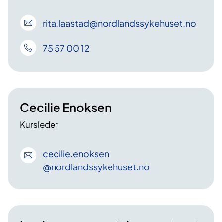
rita
.laastad
@nordlandssykehuset
.no
75 57 00 12
Cecilie Enoksen
Kursleder
cecilie
.enoksen
@nordlandssykehuset
.no