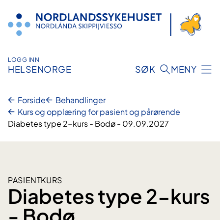
Hopp
til
innhold
LOGG INN
HELSENORGE
SØK
MENY
Forside
Behandlinger
Kurs og opplæring for pasient og pårørende
Diabetes type 2-kurs - Bodø - 09.09.2027
PASIENTKURS
Diabetes type 2-kurs
- Bodø