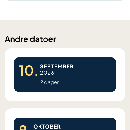
Andre datoer
10.
SEPTEMBER
2026
2 dager
D
i
a
b
OKTOBER
e