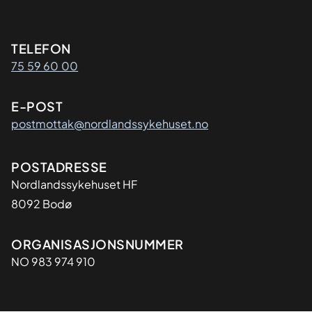
Kontaktinformasjon
TELEFON
75 59 60 00
E-POST
postmottak@nordlandssykehuset.no
Adresse
POSTADRESSE
Nordlandssykehuset HF
8092 Bodø
Organisasjon
ORGANISASJONSNUMMER
NO 983 974 910