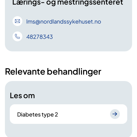
Lærings- og mestringssenteret
lms
@nordlandssykehuset
.no
48278343
Relevante behandlinger
Les om
Diabetes type 2